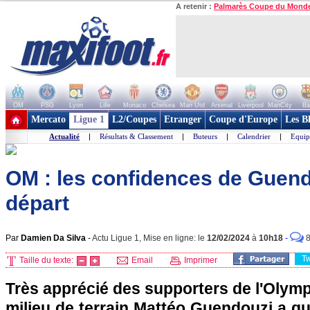
A retenir :
Palmarès Coupe du Mond
OM
PSG
Lyon
Lille
Monaco
Chelsea
Man Utd
Arsenal
Liverpool
ManCity
Ba
+ de clubs
Mercato
Ligue 1
L2/Coupes
Etranger
Coupe d'Europe
Les B
Actualité
|
Résultats & Classement
|
Buteurs
|
Calendrier
|
Equip
OM : les confidences de Guend
départ
Par
Damien Da Silva
-
Actu Ligue 1, Mise en ligne: le
12/02/2024
à
10h18
-
T
Taille du texte:
Email
Imprimer
Très apprécié des supporters de l'Olympi
milieu de terrain Mattéo Guendouzi a qu