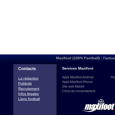
Maxifoot (100% Football) : l'actua
Services Maxifoot
Contacts
Appli Maxifoot Android
Flu
La rédaction
Appli Maxifoot iPhone
Publicité
Site web Mobile
Recrutement
Choix de consentement
Infos légales
Liens football