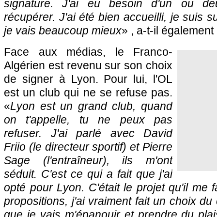
signature. J'ai eu besoin d'un ou de
récupérer. J'ai été bien accueilli, je suis s
je vais beaucoup mieux
» , a-t-il également
Face aux médias, le Franco-
Algérien est revenu sur son choix
de signer à Lyon. Pour lui, l'OL
est un club qui ne se refuse pas.
«
Lyon est un grand club, quand
on t'appelle, tu ne peux pas
refuser. J'ai parlé avec David
Friio (le directeur sportif) et Pierre
Sage (l'entraîneur), ils m'ont
séduit. C'est ce qui a fait que j'ai
opté pour Lyon. C'était le projet qu'il me fa
propositions, j'ai vraiment fait un choix du
que je vais m'épanouir et prendre du plais