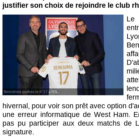
justifier son choix de rejoindre le club r
Le 
en
Ly
Ben
aff
D'a
mil
att
le
Benrahma portera le n°17 à l'OL.
fer
hivernal, pour voir son prêt avec option d'a
une erreur informatique de West Ham. Ens
pas pu participer aux deux matchs de L
signature.