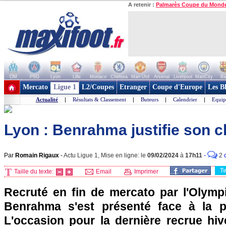
A retenir :
Palmarès Coupe du Mond
OM
PSG
Lyon
Lille
Monaco
Chelsea
Man Utd
Arsenal
Liverpool
ManCity
Ba
+ de clubs
Mercato
Ligue 1
L2/Coupes
Etranger
Coupe d'Europe
Les B
Actualité
|
Résultats & Classement
|
Buteurs
|
Calendrier
|
Equip
Lyon : Benrahma justifie son c
Par
Romain Rigaux
-
Actu Ligue 1, Mise en ligne: le
09/02/2024
à
17h11
-
2
T
Taille du texte:
Email
Imprimer
Recruté en fin de mercato par l'Olymp
Benrahma s'est présenté face à la p
L'occasion pour la dernière recrue hiv