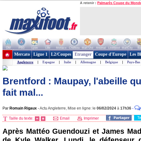
A retenir :
Palmarès Coupe du Mond
OM
PSG
Lyon
Lille
Monaco
Chelsea
Man Utd
Arsenal
Liverpool
ManCity
Ba
+ de clubs
Mercato
Ligue 1
L2/Coupes
Etranger
Coupe d'Europe
Les B
Angleterre
|
Espagne
|
Italie
|
Allemagne
|
Belgique
|
Pays-Bas
Brentford : Maupay, l'abeille q
fait mal...
Par
Romain Rigaux
-
Actu Angleterre, Mise en ligne: le
06/02/2024
à
17h36
-
T
Taille du texte:
Email
Imprimer
Après Mattéo Guendouzi et James Madd
de Kyle Walker. Lundi, le défenseur 