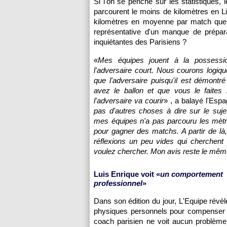
Si l'on se penche sur les statistiques, 
parcourent le moins de kilomètres en 
kilomètres en moyenne par match que 
représentative d'un manque de préparat
inquiétantes des Parisiens ?
«
Mes équipes jouent à la possessi
l'adversaire court. Nous courons logi
que l'adversaire puisqu'il est démontr
avez le ballon et que vous le faites b
l'adversaire va courir
» , a balayé l'Espa
pas d'autres choses à dire sur le suj
mes équipes n'a pas parcouru les mètr
pour gagner des matchs. A partir de là
réflexions un peu vides qui cherchent
voulez chercher. Mon avis reste le mêm
Luis Enrique voit «
un comportement
professionnel
»
Dans son édition du jour, L'Equipe révè
physiques personnels pour compenser l
coach parisien ne voit aucun problème 