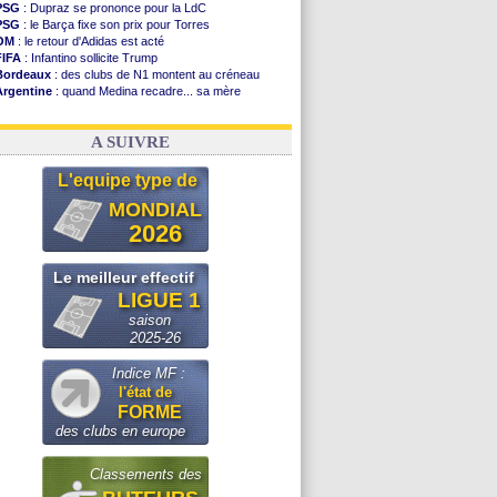
PSG
: Dupraz se prononce pour la LdC
PSG
: le Barça fixe son prix pour Torres
OM
: le retour d'Adidas est acté
FIFA
: Infantino sollicite Trump
Bordeaux
: des clubs de N1 montent au créneau
Argentine
: quand Medina recadre... sa mère
Real
: le démenti de Leipzig pour Diomandé
OM
: Paixão attire un 2e club anglais
A SUIVRE
L'equipe type de
MONDIAL
2026
Le meilleur effectif
LIGUE 1
saison
2025-26
Indice MF :
l'état de
FORME
des clubs en europe
Classements des