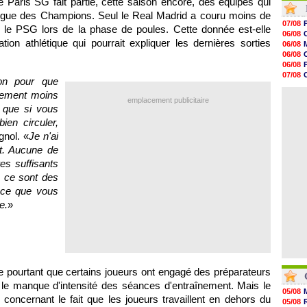
le Paris SG fait partie, cette saison encore, des équipes qui
12h22
Ligue des Champions. Seul le Real Madrid a couru moins de
12h00
07/08
le PSG lors de la phase de poules. Cette donnée est-elle
11h46
06/08
11h20
ion athlétique qui pourrait expliquer les dernières sorties
06/08
10h49
06/08
10h32
06/08
10h10
07/08
on pour que
09h49
06/08
09h35
quement moins
06/08
emplacement publicitaire
09h08
é que si vous
08h54
ien circuler,
08h32
07/08
gnol. «
Je n'ai
07/08
et. Aucune de
07/08
es suffisants
, ce sont des
 ce que vous
e.
»
le pourtant que certains joueurs ont engagé des préparateurs
e manque d'intensité des séances d'entraînement. Mais le
05/08
concernant le fait que les joueurs travaillent en dehors du
05/08