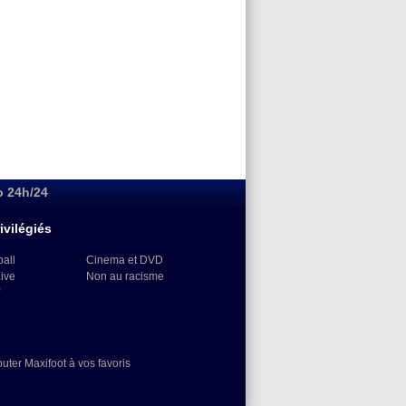
o 24h/24
ivilégiés
ball
Cinema et DVD
Live
Non au racisme
)
outer Maxifoot à vos favoris