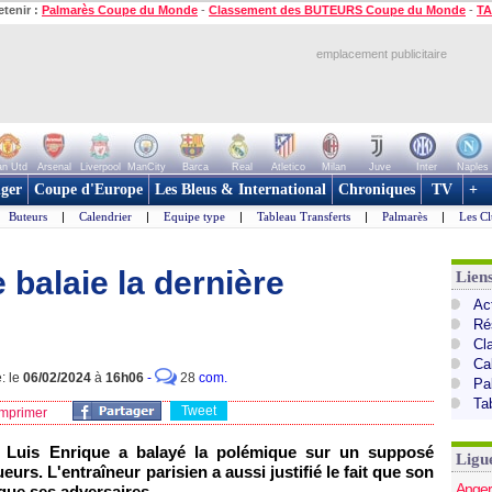
etenir :
Palmarès Coupe du Monde
-
Classement des BUTEURS Coupe du Monde
-
TA
emplacement publicitaire
n Utd
Arsenal
Liverpool
ManCity
Barca
Real
Atletico
Milan
Juve
Inter
Naples
ger
Coupe d'Europe
Les Bleus & International
Chroniques
TV
+
Buteurs
|
Calendrier
|
Equipe type
|
Tableau Transferts
|
Palmarès
|
Les Cl
 balaie la dernière
Lien
Act
Ré
Cl
Ca
: le
06/02/2024
à
16h06
-
28
com.
Pa
Ta
Tweet
mprimer
 Luis Enrique a balayé la polémique sur un supposé
Ligu
urs. L'entraîneur parisien a aussi justifié le fait que son
Anger
que ses adversaires.