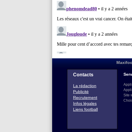
Maxifoo
Serv
Contacts
Appli
La rédaction
Appli
Publicité
Site 
Recrutement
Choi
Infos légales
Liens football