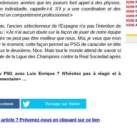
ombreuses années que les joueurs font appel à des physios,
02/08
02/08
 individuelle, rappelle-t-il. S'il y a une coordination et des
05/08
'est un comportement professionnel.
»
03/08
05/08
x, l'ancien sélectionneur de l'Espagne n'a pas l'intention de
03/08
03/08
u : «
Je n'ai aucun doute sur la façon de jouer de notre équipe
03/08
aire ne peut pas être meilleur que nous. Moi, je veux que mon
r le moment, cette façon permet au PSG de caracoler en tête
sur le deuxième, Nice. Mais tout le monde attend de savoir si
nale de la Ligue des Champions contre la Real Sociedad après
 PSG avec Luis Enrique ? N'hésitez pas à réagir et à
mmentaire
» …
Facebook
Partager sur Twitter
article ? Prévenez-nous en cliquant sur ce lien