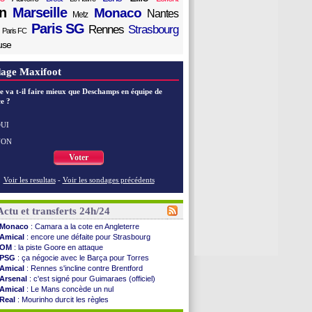
n
Marseille
Monaco
Nantes
Metz
Paris SG
Rennes
Strasbourg
Paris FC
use
age Maxifoot
e va t-il faire mieux que Deschamps en équipe de
e ?
UI
NON
Voter
Voir les resultats
-
Voir les sondages précédents
Actu et transferts 24h/24
Monaco
: Camara a la cote en Angleterre
Amical
: encore une défaite pour Strasbourg
OM
: la piste Goore en attaque
PSG
: ça négocie avec le Barça pour Torres
Amical
: Rennes s'incline contre Brentford
Arsenal
: c'est signé pour Guimaraes (officiel)
Amical
: Le Mans concède un nul
Real
: Mourinho durcit les règles
Amical
: Toulouse s'incline lourdement