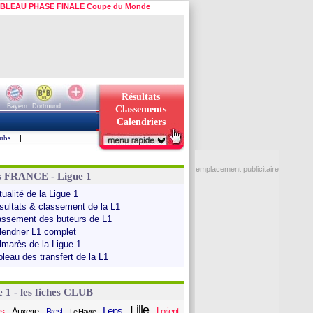
BLEAU PHASE FINALE Coupe du Monde
Résultats
Bayern
Dortmund
Classements
Calendriers
ubs
|
emplacement publicitaire
s FRANCE - Ligue 1
ualité de la Ligue 1
sultats & classement de la L1
assement des buteurs de L1
lendrier L1 complet
lmarès de la Ligue 1
bleau des transfert de la L1
e 1 - les fiches CLUB
Lille
Lens
s
Auxerre
Lorient
Brest
Le Havre