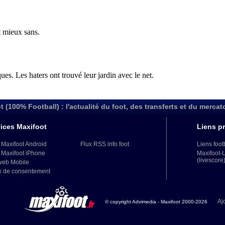
t (100% Football) : l'actualité du foot, des transferts et du mercat
ices Maxifoot
Liens pr
 Maxifoot Android
Flux RSS info foot
Liens foot
 Maxifoot iPhone
Maxifoot-
(livescore
web Mobile
x de consentement
Aj
© copyright Advimedia - Maxifoot 2000-2026