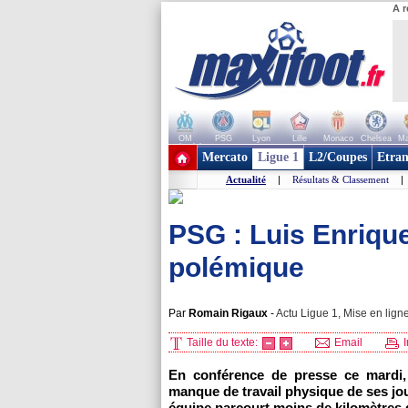
A r
OM
PSG
Lyon
Lille
Monaco
Chelsea
Ma
+ de clubs
Mercato
Ligue 1
L2/Coupes
Etran
Actualité
|
Résultats & Classement
|
PSG : Luis Enrique
polémique
Par
Romain Rigaux
-
Actu Ligue 1, Mise en ligne
Taille du texte:
Email
I
En conférence de presse ce mardi,
manque de travail physique de ses joue
équipe parcourt moins de kilomètres 