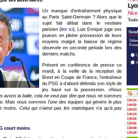
Lyo
Un manque d'entraînement physique
Nice
au Paris Saint-Germain ? Alors que le
Toulo
sujet fait débat dans le vestiaire
parisien (
lire ici
), Luis Enrique juge ses
Sond
joueurs en pleine possession de leurs
Zidan
moyens malgré la baisse de régime
Franc
observée en seconde période lors des
derniers matchs.
O
Présent en conférence de presse ce
mardi, à la veille de la réception de
Brest en Coupe de France, l'entraîneur
du PSG a d'abord défendu son style de
jeu basé sur la possession. «
Nous
 avons la balle, cela ne veut pas dire que nous ne sommes
15h14
re. Mais nous sommes l'une des équipes qui génère le plus
14h59
e moins. Celui qui n'aime pas les statistiques n'a qu'à pas
14h43
14h14
13h59
13h55
SG court moins
13h48
13h30
12h49