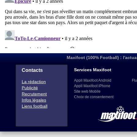
Maxifoot (100% Football) : l'actua
Services Maxifoot
Contacts
Appli Maxifoot Android
Flu
La rédaction
Appli Maxifoot iPhone
Publicité
Site web Mobile
Recrutement
Choix de consentement
Infos légales
Liens football