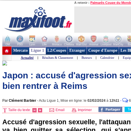
A retenir :
Palmarès Coupe du Mond
OM
PSG
Lyon
Lille
Monaco
Chelsea
Man Utd
Arsenal
Liverpool
ManCity
Ba
+ de clubs
Mercato
Ligue 1
L2/Coupes
Etranger
Coupe d'Europe
Les B
Actualité
|
Résultats & Classement
|
Buteurs
|
Calendrier
|
Equip
Japon : accusé d'agression sex
bien rentrer à Reims
Par
Clément Barbier
-
Actu Ligue 1, Mise en ligne: le
02/02/2024
à
12h11
-
6
T
Taille du texte:
Email
Imprimer
Accusé d'agression sexuelle, l'attaquan
va bien quitter sa sélection, qui s'ap