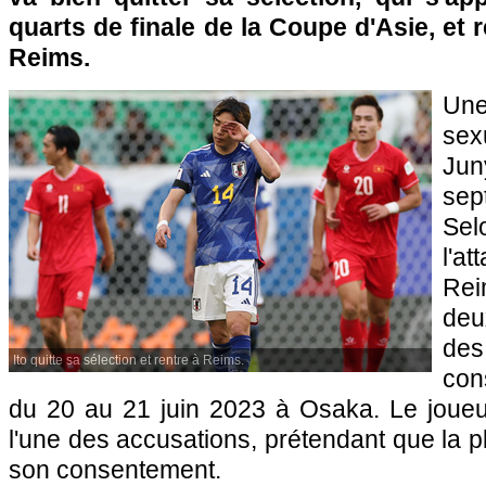
quarts de finale de la Coupe d'Asie, et 
Reims.
Une
sex
Jun
sep
Sel
l'a
Rei
deu
de
Ito quitte sa sélection et rentre à Reims.
con
du 20 au 21 juin 2023 à Osaka. Le joueu
l'une des accusations, prétendant que la p
son consentement.