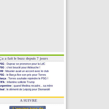
PSG
: contrat signé pour Akliouche
Chelsea
: Palace a fait son offre pour Disasi
PSG
: l'étonnante rumeur Gusto
Bologne
: Dallinga est sur le marché
Voir toutes les brèves
Ça a fait le buzz depuis 7 jours
PSG
: Dupraz se prononce pour la LdC
PSG
: c'est bouclé pour Akliouche !
OM
: Meunier avait un accord avec le club
PSG
: le Barça fixe son prix pour Torres
Barça
: Torres souhaite rejoindre le PSG !
FIFA
: Infantino sollicite Trump
Argentine
: quand Medina recadre... sa mère
Real
: le démenti de Leipzig pour Diomandé
OM
: Paixão attire un 2e club anglais
FIFA
: le conseiller d'Infantino démissionne !
A SUIVRE
L'equipe type de