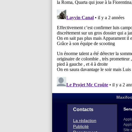
Maxifoo
Serv
Contacts
Appli
La rédaction
Appli
Publicité
Site 