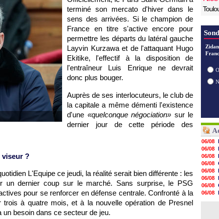
terminé son mercato d'hiver dans le
Toulo
sens des arrivées. Si le champion de
France en titre s'active encore pour
Sond
permettre les départs du latéral gauche
Zidan
Layvin Kurzawa et de l'attaquant Hugo
Franc
Ekitike, l'effectif à la disposition de
l'entraîneur Luis Enrique ne devrait
O
donc plus bouger.
Auprès de ses interlocuteurs, le club de
la capitale a même démenti l'existence
d'une
«quelconque négociation»
sur le
dernier jour de cette période des
Ac
06/08
06/08
 viseur ?
06/08
06/08
06/08
tidien L'Equipe ce jeudi, la réalité serait bien différente : les
06/08
liser un dernier coup sur le marché. Sans surprise, le PSG
06/08
actives pour se renforcer en défense centrale. Confronté à la
06/08
06/08
 trois à quatre mois, et à la nouvelle opération de Presnel
06/08
a un besoin dans ce secteur de jeu.
06/08