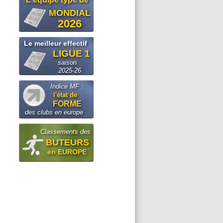
MONDIAL
2026
Le meilleur effectif
LIGUE 1
saison
2025-26
Indice MF :
l'état de
FORME
des clubs en europe
Classements des
BUTEURS
en EUROPE