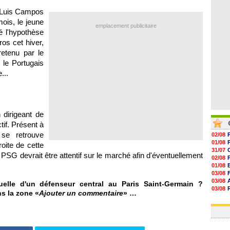
06/08
en Luis Campos
06/08
06/08
mois, le jeune
emplacement publicitaire
06/08
é l'hypothèse
ros cet hiver,
retenu par le
 le Portugais
...
 dirigeant de
tif. Présent à
se retrouve
02/08
01/08
roite de cette
31/07
 PSG devrait être attentif sur le marché afin d'éventuellement
02/08
01/08
03/08
03/08
uelle d'un défenseur central au Paris Saint-Germain ?
03/08
ns la zone «
Ajouter un commentaire
» …
03/08
31/07