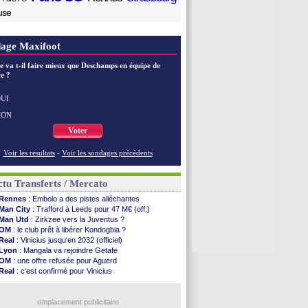
use
age Maxifoot
e va t-il faire mieux que Deschamps en équipe de
e ?
UI
NON
Voter
Voir les resultats
-
Voir les sondages précédents
tu Transferts / Mercato
Rennes
: Embolo a des pistes alléchantes
Man City
: Trafford à Leeds pour 47 M€ (off.)
Man Utd
: Zirkzee vers la Juventus ?
OM
: le club prêt à libérer Kondogbia ?
Real
: Vinicius jusqu'en 2032 (officiel)
Lyon
: Mangala va rejoindre Getafe
OM
: une offre refusée pour Aguerd
Real
: c'est confirmé pour Vinicius
Troyes
: Junior Diaz jusqu'en 2030 (officiel)
PSG
: Akliouche a signé (officiel)
OM
: une offre pour Bulka
emplacement publicitaire