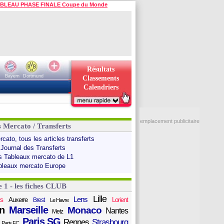
BLEAU PHASE FINALE Coupe du Monde
Résultats
Bayern
Dortmund
Classements
Calendriers
emplacement publicitaire
s Mercato / Transferts
cato, tous les articles transferts
 Journal des Transferts
s Tableaux mercato de L1
bleaux mercato Europe
e 1 - les fiches CLUB
Lille
Lens
s
Auxerre
Lorient
Brest
Le Havre
n
Marseille
Monaco
Nantes
Metz
Paris SG
Rennes
Strasbourg
Paris FC