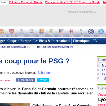
etenir :
Palmarès Coupe du Monde
-
Classement des BUTEURS Coupe du Monde
-
TA
emplacement publicitaire
n Utd
Arsenal
Liverpool
ManCity
Barca
Real
Atletico
Milan
Juve
Inter
Naples
ger
Coupe d'Europe
Les Bleus & International
Chroniques
TV
+
leaux des transferts Ligue 1
|
Tableaux des transferts Etrangers
|
me coup pour le PSG ?
Lien
Mer
Le
igne: le
01/02/2024
à
09h16
-
8
com.
Le
Ta
Tweet
mprimer
Ligu
o d'hiver, le Paris Saint-Germain pourrait réserver une
 malgré les démentis du club de la capitale, une recrue en
Anger
.
Lyo
Nice
Officiellement, le Paris Saint-Germain a