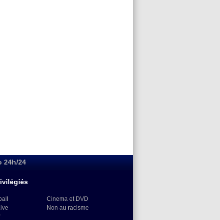
o 24h/24
ivilégiés
ball
Cinema et DVD
Live
Non au racisme
)