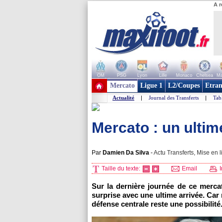
A r
OM
PSG
Lyon
Lille
Monaco
Chelsea
Ma
+ de clubs
Mercato
Ligue 1
L2/Coupes
Etran
Actualité
|
Journal des Transferts
|
Tab
Mercato : un ulti
Par
Damien Da Silva
-
Actu Transferts, Mise en l
Taille du texte:
Email
I
Sur la dernière journée de ce mercat
surprise avec une ultime arrivée. Car
défense centrale reste une possibilité