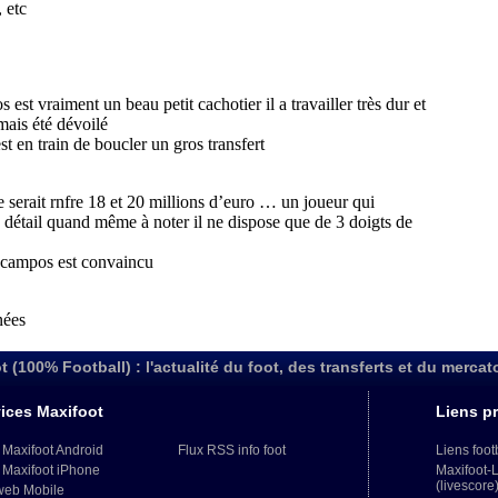
t (100% Football) : l'actualité du foot, des transferts et du mercat
ices Maxifoot
Liens pr
 Maxifoot Android
Flux RSS info foot
Liens foot
 Maxifoot iPhone
Maxifoot-
(livescore
web Mobile