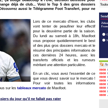
ange déjà de club... Voici le Top 5 des gros dossiers
Toulo
Découvrez aussi le Télégramme Foot Transfert, pour ne
Sond
Lors de ce mercato d'hiver, les clubs
Zidan
vont tenter de peaufiner leur effectif
Franc
pour la deuxième partie de la saison.
O
Du lundi au samedi à 18h, Maxifoot
vous propose quotidiennement le best
of des plus gros dossiers mercato et le
résumé des principales informations de
ces dernières 24 heures, avec les
transferts officiels et les rumeurs
Ac
méritant une attention particulière.
09/08
En un clic, vous avez l'essentiel de ce
09/08
09/08
que vous devez savoir sur le mercato !
09/08
Pour voir toutes les informations
08/08
ous sur les
tableaux mercato
de Maxifoot.
08/08
08/08
08/08
ers du jour qu'il ne fallait pas rater
08/08
08/08
08/08