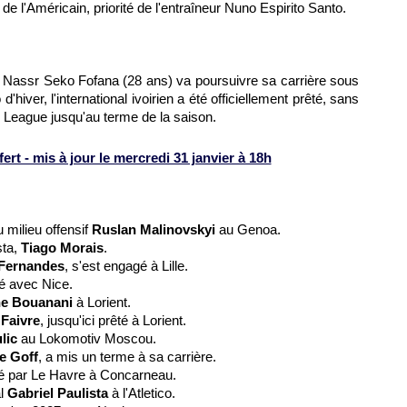
de l'Américain, priorité de l'entraîneur Nuno Espirito Santo.
l Nassr Seko Fofana (28 ans) va poursuivre sa carrière sous
'hiver, l'international ivoirien a été officiellement prêté, sans
ro League jusqu'au terme de la saison.
rt - mis à jour le mercredi 31 janvier à 18h
 milieu offensif
Ruslan Malinovskyi
au Genoa.
sta,
Tiago Morais
.
 Fernandes
, s'est engagé à Lille.
é avec Nice.
ne Bouanani
à Lorient.
Faivre
, jusqu'ici prêté à Lorient.
lic
au Lokomotiv Moscou.
e Goff
, a mis un terme à sa carrière.
té par Le Havre à Concarneau.
al
Gabriel Paulista
à l'Atletico.