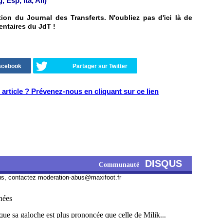
Esp, Ita, All)
on du Journal des Transferts. N'oubliez pas d'ici là de
entaires du JdT !
Facebook
Partager sur Twitter
article ? Prévenez-nous en cliquant sur ce lien
DISQUS
Communauté
us, contactez
moderation-abus@maxifoot.fr