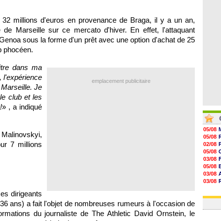
08/08
08/08
08/08
 32 millions d'euros en provenance de Braga, il y a un an,
08/08
 de Marseille sur ce mercato d'hiver. En effet, l'attaquant
u Genoa sous la forme d'un prêt avec une option d'achat de 25
ub phocéen.
itre dans ma
 l'expérience
emplacement publicitaire
Marseille. Je
e club et les
!
» , a indiqué
05/08
alinovskyi,
05/08
ur 7 millions
02/08
05/08
03/08
05/08
03/08
03/08
06/08
es dirigeants
03/08
(36 ans) a fait l'objet de nombreuses rumeurs à l'occasion de
ormations du journaliste de The Athletic David Ornstein, le