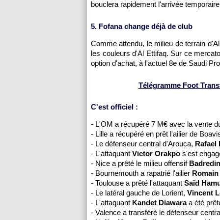
bouclera rapidement l'arrivée temporaire 
5. Fofana change déjà de club
Comme attendu, le milieu de terrain d'A
les couleurs d'Al Ettifaq. Sur ce mercato d
option d'achat, à l'actuel 8e de Saudi P
Télégramme Foot Transfe
C'est officiel :
- L'OM a récupéré 7 M€ avec la vente du
- Lille a récupéré en prêt l'ailier de Boavi
- Le défenseur central d'Arouca,
Rafael
- L'attaquant
Victor Orakpo
s'est engag
- Nice a prêté le milieu offensif
Badredi
- Bournemouth a rapatrié l'ailier
Romain 
- Toulouse a prêté l'attaquant
Saïd Hamu
- Le latéral gauche de Lorient,
Vincent L
- L'attaquant
Kandet Diawara
a été prê
- Valence a transféré le défenseur centr