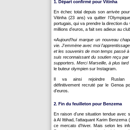
1. Départ confirmé pour Vitinha
En échec total depuis son arrivée pour
Vitinha (23 ans) va quitter l'Olympique
portugais, qui va prendre la direction d
millions d'euros, a fait ses adieux au cl
«
Aujourd'hui marque un nouveau chap
vie. J'emmène avec moi l'apprentissage,
et les souvenirs de mon temps passé à 
suis reconnaissant du soutien reçu par l
supporters. Merci Marseille, à plus tard 
le buteur olympien sur Instagram.
Il va ainsi rejoindre Ruslan M
définitivement recruté par le Genoa po
d'euros.
2. Fin du feuilleton pour Benzema
En raison d'une situation tendue avec s
à Al Ittihad, l'attaquant Karim Benzema 
ce mercato d'hiver. Mais selon les inf