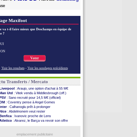
use
age Maxifoot
e va t-il faire mieux que Deschamps en équipe de
e ?
UI
NON
Voter
Voir les resultats
-
Voir les sondages précédents
tu Transferts / Mercato
Liverpool
: Araujo, une option d'achat à 55 M€
Man Utd
: Vitek vendu à Middlesbrough (off.)
PSV
: Sano recruté pour 14,5 M€ (officiel)
OM
: Coventry pense à Angel Gomes
Inter
: Calhanoglu prêt à prolonger
Nice
: Abdelmonem veut rester
Benfica
: Ivanovic proche de Lens
Atletico
: Alvarez, le Barça va revoir son offre
Lorient
: Mbamba prêté par Leverkusen (officiel)
Naples
: Lukaku dit oui à Fenerbahçe
LA Galaxy
: Sergi Roberto a signé (officiel)
emplacement publicitaire