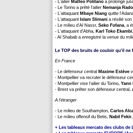
- L'ailier
Matteo Politano
a prolongé jus
- Le Torino a prêté l'ailier
Nemanja Rado
- L'attaquant
Mbaye Niang
quitte l'Adan
- L'attaquant
Islam Slimani
a résilié son
- Le milieu d'Al Nassr,
Seko Fofana
, a é
- L'attaquant d'Abha,
Karl Toko Ekambi
- Al Shabab a enregistré la venue du mil
Le TOP des bruits de couloir qu'il ne fa
En France
- Le défenseur central
Maxime Estève
v
- Montpellier va recruter le défenseur ce
- Montpellier vise l'ailier du Torino,
Yann
- Brest va prêter son défenseur central,
A l'étranger
- Le milieu de Southampton,
Carlos Alc
- Le milieu offensif du Betis,
Nabil Fekir
+ Les tableaux mercato des clubs de