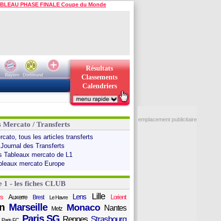
BLEAU PHASE FINALE Coupe du Monde
Résultats
Bayern
Dortmund
Classements
Calendriers
emplacement publicitaire
s Mercato / Transferts
cato, tous les articles transferts
 Journal des Transferts
s Tableaux mercato de L1
bleaux mercato Europe
e 1 - les fiches CLUB
Lille
Lens
s
Auxerre
Lorient
Brest
Le Havre
n
Marseille
Monaco
Nantes
Metz
Paris SG
Rennes
Strasbourg
Paris FC