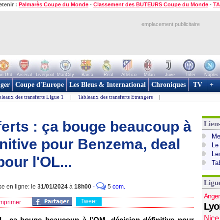
etenir :
Palmarès Coupe du Monde
-
Classement des BUTEURS Coupe du Monde
-
TA
emplacement publicitaire
n Utd
Arsenal
Liverpool
ManCity
Barca
Real
Atletico
Milan
Juve
Inter
Naples
ger
Coupe d'Europe
Les Bleus & International
Chroniques
TV
+
leaux des transferts Ligue 1
|
Tableaux des transferts Etrangers
|
ferts : ça bouge beaucoup à
Lien
Mer
initive pour Benzema, deal
Le
Le
our l'OL...
Ta
Ligu
se en ligne: le
31/01/2024
à
18h00
-
5
com.
Anger
Tweet
mprimer
Lyo
Nice
OL, ça bouge beaucoup à l'OM, décision définitive pour