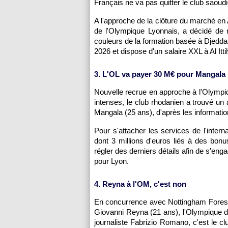
Français ne va pas quitter le club saoudi
A l'approche de la clôture du marché en A
de l'Olympique Lyonnais, a décidé de r
couleurs de la formation basée à Djedda
2026 et dispose d'un salaire XXL à Al Itti
3. L'OL va payer 30 M€ pour Mangala
Nouvelle recrue en approche à l'Olympi
intenses, le club rhodanien a trouvé un
Mangala (25 ans), d'après les information
Pour s'attacher les services de l'inter
dont 3 millions d'euros liés à des bonu
régler des derniers détails afin de s'eng
pour Lyon.
4. Reyna à l'OM, c'est non
En concurrence avec Nottingham Forest e
Giovanni Reyna (21 ans), l'Olympique de
journaliste Fabrizio Romano, c'est le cl