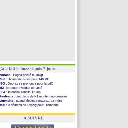
Barça
: De Jong menacé par l’arrivée de Rodri
Nottingham
: O. Diomande arrive pour 40 M€
Lens
: Ganiou prolongé jusqu'en 2030 (officiel)
Atletico
: Almada rejoint River Plate (off.)
Voir toutes les brèves
Ça a fait le buzz depuis 7 jours
Monaco
: Pogba pointé du doigt
Real
: Diomandé arrive pour 140 M€ !
PSG
: Dupraz se prononce pour la LdC
OM
: le retour d'Adidas est acté
FIFA
: Infantino sollicite Trump
Bordeaux
: des clubs de N1 montent au créneau
Argentine
: quand Medina recadre... sa mère
Real
: le démenti de Leipzig pour Diomandé
OM
: le club prêt à libérer Kondogbia ?
OM
: Paixão attire un 2e club anglais
A SUIVRE
L'equipe type de