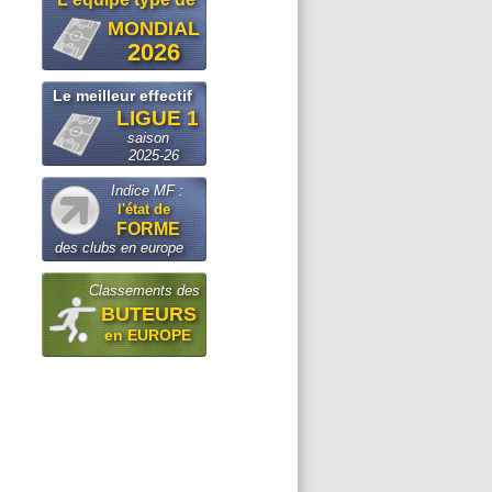
MONDIAL
2026
Le meilleur effectif
LIGUE 1
saison
2025-26
Indice MF :
l'état de
FORME
des clubs en europe
Classements des
BUTEURS
en EUROPE