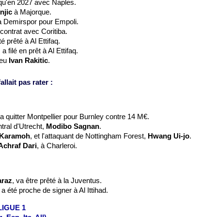
qu'en 2027 avec Naples.
njic
à Majorque.
a Demirspor pour Empoli.
 contrat avec Coritiba.
té prêté à Al Ettifaq.
, a filé en prêt à Al Ettifaq.
ieu
Ivan Rakitic
.
llait pas rater :
a quitter Montpellier pour Burnley contre 14 M€.
ntral d'Utrecht,
Modibo Sagnan
.
 Karamoh
, et l'attaquant de Nottingham Forest,
Hwang Ui-jo
.
Achraf Dari
, à Charleroi.
araz
, va être prêté à la Juventus.
, a été proche de signer à Al Ittihad.
 LIGUE 1