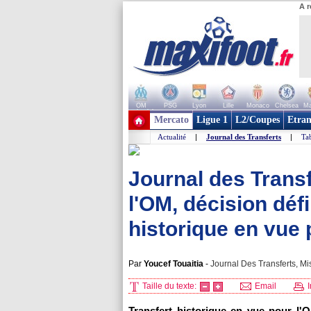
A r
OM
PSG
Lyon
Lille
Monaco
Chelsea
Ma
+ de clubs
Mercato
Ligue 1
L2/Coupes
Etran
Actualité
|
Journal des Transferts
|
Tab
Journal des Trans
l'OM, décision déf
historique en vue p
Par
Youcef Touaitia
-
Journal Des Transferts, Mi
Taille du texte:
Email
I
Transfert historique en vue pour l'