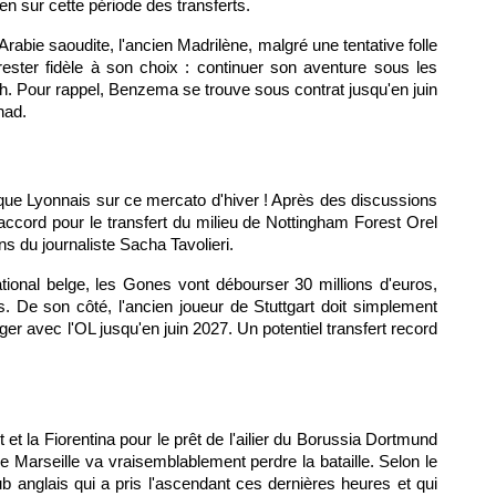
en sur cette période des transferts.
rabie saoudite, l'ancien Madrilène, malgré une tentative folle
ester fidèle à son choix : continuer son aventure sous les
h. Pour rappel, Benzema se trouve sous contrat jusqu'en juin
had.
que Lyonnais sur ce mercato d'hiver ! Après des discussions
 accord pour le transfert du milieu de Nottingham Forest Orel
s du journaliste Sacha Tavolieri.
national belge, les Gones vont débourser 30 millions d'euros,
s. De son côté, l'ancien joueur de Stuttgart doit simplement
ager avec l'OL jusqu'en juin 2027. Un potentiel transfert record
t la Fiorentina pour le prêt de l'ailier du Borussia Dortmund
 Marseille va vraisemblablement perdre la bataille. Selon le
ub anglais qui a pris l'ascendant ces dernières heures et qui