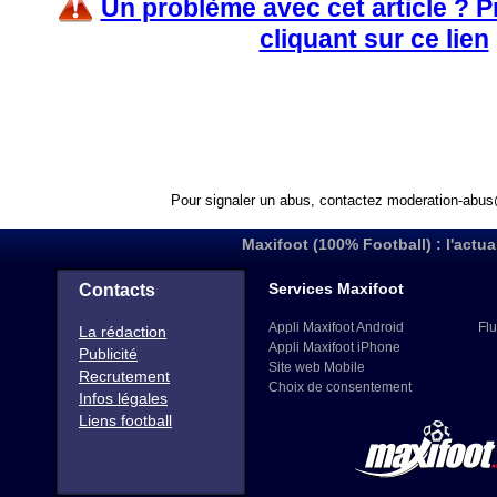
Un problème avec cet article ? 
cliquant sur ce lien
Pour signaler un abus, contactez
moderation-abus
Maxifoot (100% Football) : l'actua
Services Maxifoot
Contacts
Appli Maxifoot Android
Flu
La rédaction
Appli Maxifoot iPhone
Publicité
Site web Mobile
Recrutement
Choix de consentement
Infos légales
Liens football