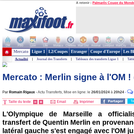
A retenir :
Palmarès Coupe du Mond
OM
PSG
Lyon
Lille
Monaco
Chelsea
Man Utd
Arsenal
Liverpool
ManCity
Ba
+ de clubs
Mercato
Ligue 1
L2/Coupes
Etranger
Coupe d'Europe
Les B
Actualité
|
Journal des Transferts
|
Tableaux des transferts Ligue 1
|
Tabl
Mercato : Merlin signe à l'OM ! (
Par
Romain Rigaux
-
Actu Transferts, Mise en ligne: le
26/01/2024
à
20h24
-
T
Taille du texte:
Email
Imprimer
L'Olympique de Marseille a official
transfert de Quentin Merlin en provena
latéral gauche s'est engagé avec l'OM j