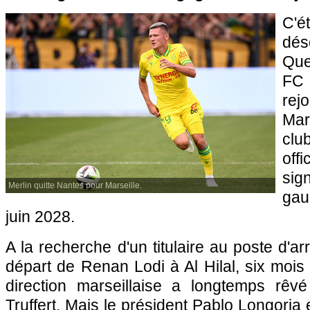
C'é
dés
Que
FC
rej
Mar
cl
offi
sig
Merlin quitte Nantes pour Marseille.
gau
juin 2028.
A la recherche d'un titulaire au poste d'a
départ de Renan Lodi à Al Hilal, six mois 
direction marseillaise a longtemps rêv
Truffert. Mais le président Pablo Longoria