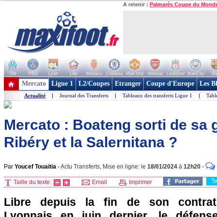
A retenir :
Palmarès Coupe du Mond
OM
PSG
Lyon
Lille
Monaco
Chelsea
Man Utd
Arsenal
Liverpool
ManCity
Ba
+ de clubs
Mercato
Ligue 1
L2/Coupes
Etranger
Coupe d'Europe
Les B
Actualité
|
Journal des Transferts
|
Tableaux des transferts Ligue 1
|
Tabl
Mercato : Boateng sorti de sa 
Ribéry et la Salernitana ?
Par
Youcef Touaitia
-
Actu Transferts, Mise en ligne: le
18/01/2024
à
12h20
-
T
Taille du texte:
Email
Imprimer
Libre depuis la fin de son contrat
Lyonnais en juin dernier, le défens