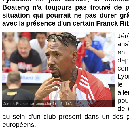
Boateng n'a toujours pas trouvé de p
situation qui pourrait ne pas durer gr
avec la présence d'un certain Franck Rib
Jé
ans
en
dep
con
Lyo
le 
all
pou
Jérôme Boateng se rapproche de la Serie A.
de 
au sein d'un club présent dans un des 
européens.