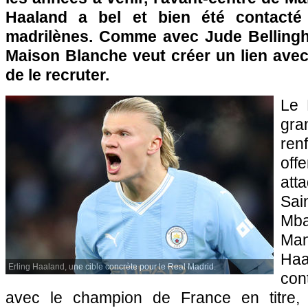
Haaland a bel et bien été contacté 
madrilènes. Comme avec Jude Bellingh
Maison Blanche veut créer un lien avec
de le recruter.
Le 
gr
ren
off
at
Sai
M
Man
Ha
Erling Haaland, une cible concrète pour le Real Madrid.
con
avec le champion de France en titre, 