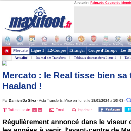
A retenir :
Palmarès Coupe du Mond
OM
PSG
Lyon
Lille
Monaco
Chelsea
Man Utd
Arsenal
Liverpool
ManCity
Ba
+ de clubs
Mercato
Ligue 1
L2/Coupes
Etranger
Coupe d'Europe
Les B
Actualité
|
Journal des Transferts
|
Tableaux des transferts Ligue 1
|
Tabl
Mercato : le Real tisse bien sa 
Haaland !
Par
Damien Da Silva
-
Actu Transferts, Mise en ligne: le
18/01/2024
à
10h03
-
T
Taille du texte:
Email
Imprimer
Régulièrement annoncé dans le viseur 
les années à venir, l'avant-centre de Ma