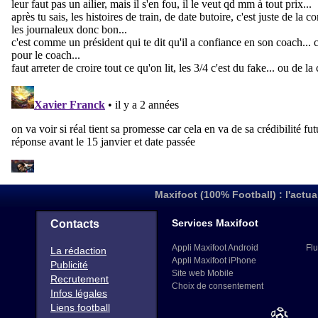
Maxifoot (100% Football) : l'actua
Services Maxifoot
Contacts
Appli Maxifoot Android
Flu
La rédaction
Appli Maxifoot iPhone
Publicité
Site web Mobile
Recrutement
Choix de consentement
Infos légales
Liens football