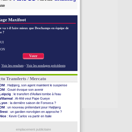
use
age Maxifoot
e va t-il faire mieux que Deschamps en équipe de
e ?
UI
NON
Voter
Voir les resultats
-
Voir les sondages précédents
tu Transferts / Mercato
OM
: Højbjerg, son agent maintient le suspense
OM
: Gouiri évoque son avenir
Leipzig
: le transfert d'Asllani tombe à l'eau
Villarreal
: Al-Ahli veut Pape Gueye
Lyon
: la dernière saison de Fonseca ?
OM
: un nouveau prétendant pour Højbjerg
Brest
: un gardien norvégien en approche ?
Nice
: Kevin Carlos va partir en Italie
Leganés
: c'est signé pour Luca Zidane (off.)
Atletico
: Ruggeri en route pour Aston Villa
Lyon
: Mangala prêté à Getafe (officiel)
emplacement publicitaire