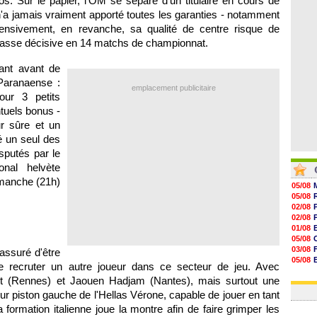
ros. Sur le papier, l'OM se sépare d'un titulaire en cours de
07/08
i n'a jamais vraiment apporté toutes les garanties - notamment
07/08
07/08
fensivement, en revanche, sa qualité de centre risque de
07/08
passe décisive en 14 matchs de championnat.
ant avant de
 Paranaense :
emplacement publicitaire
our 3 petits
tuels bonus -
r sûre et un
é un seul des
putés par le
onal helvète
dimanche (21h)
05/08
05/08
02/08
02/08
01/08
05/08
03/08
 assuré d'être
05/08
mpte recruter un autre joueur dans ce secteur de jeu. Avec
03/08
ert (Rennes) et Jaouen Hadjam (Nantes), mais surtout une
03/08
eur piston gauche de l'Hellas Vérone, capable de jouer en tant
la formation italienne joue la montre afin de faire grimper les