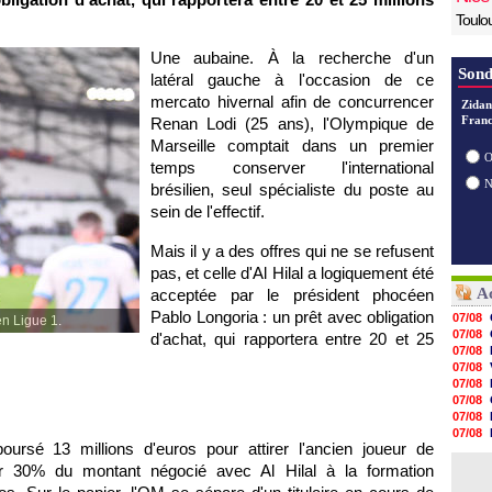
Toulo
Une aubaine. À la recherche d'un
Sond
latéral gauche à l'occasion de ce
mercato hivernal afin de concurrencer
Zidan
Franc
Renan Lodi (25 ans), l'Olympique de
Marseille comptait dans un premier
O
temps conserver l'international
brésilien, seul spécialiste du poste au
sein de l'effectif.
Mais il y a des offres qui ne se refusent
pas, et celle d'Al Hilal a logiquement été
Ac
acceptée par le président phocéen
Pablo Longoria : un prêt avec obligation
07/08
n Ligue 1.
07/08
d'achat, qui rapportera entre 20 et 25
07/08
07/08
07/08
07/08
07/08
07/08
oursé 13 millions d'euros pour attirer l'ancien joueur de
07/08
07/08
er 30% du montant négocié avec Al Hilal à la formation
07/08