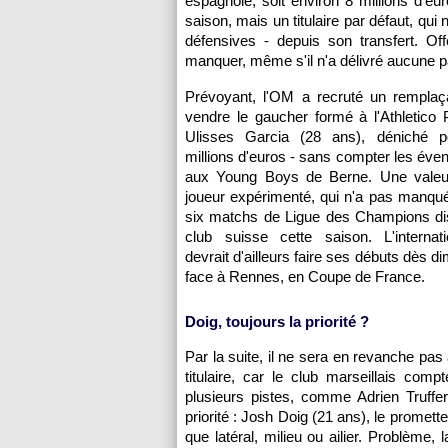
espagnole, soit environ 8 millions d'eu
saison, mais un titulaire par défaut, qu
défensives - depuis son transfert. Of
manquer, même s'il n'a délivré aucune 
Prévoyant, l'OM a recruté un remplaç
vendre le gaucher formé à l'Athletico
Ulisses Garcia (28 ans), déniché p
millions d'euros - sans compter les éven
aux Young Boys de Berne. Une valeu
joueur expérimenté, qui n'a pas manqu
six matchs de Ligue des Champions dis
club suisse cette saison. L'internati
devrait d'ailleurs faire ses débuts dès 
face à Rennes, en Coupe de France.
Doig, toujours la priorité ?
Par la suite, il ne sera en revanche pas
titulaire, car le club marseillais co
plusieurs pistes, comme Adrien Truff
priorité : Josh Doig (21 ans), le promett
que latéral, milieu ou ailier. Problème, 