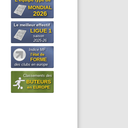
MONDIAL
2026
Le meilleur effectif
LIGUE 1
saison
2025-26
Indice MF :
l'état de
FORME
des clubs en europe
Classements des
BUTEURS
en EUROPE