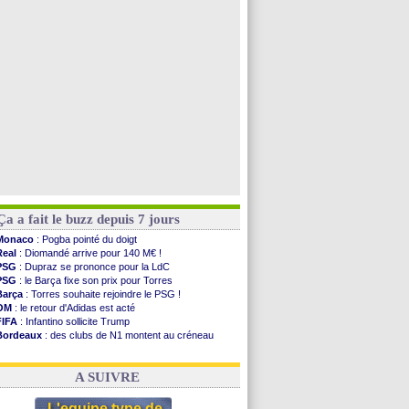
PSG
: Nsoki va signer en Croatie
Arsenal
: Naples vise Gabriel Jesus
Real
: Mastantuono prêté à la Fiorentina (off.)
Man City
: accord avec le Barça pour Rodri ?
Voir toutes les brèves
Ça a fait le buzz depuis 7 jours
Monaco
: Pogba pointé du doigt
Real
: Diomandé arrive pour 140 M€ !
PSG
: Dupraz se prononce pour la LdC
PSG
: le Barça fixe son prix pour Torres
Barça
: Torres souhaite rejoindre le PSG !
OM
: le retour d'Adidas est acté
FIFA
: Infantino sollicite Trump
Bordeaux
: des clubs de N1 montent au créneau
Argentine
: quand Medina recadre... sa mère
Real
: le démenti de Leipzig pour Diomandé
A SUIVRE
L'equipe type de