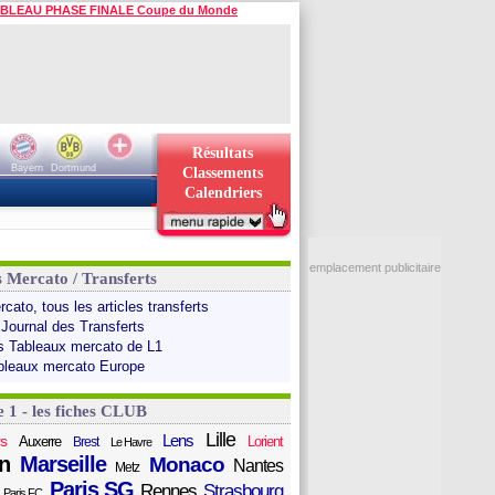
BLEAU PHASE FINALE Coupe du Monde
Résultats
Bayern
Dortmund
Classements
Calendriers
emplacement publicitaire
s Mercato / Transferts
cato, tous les articles transferts
 Journal des Transferts
s Tableaux mercato de L1
bleaux mercato Europe
e 1 - les fiches CLUB
Lille
Lens
s
Auxerre
Lorient
Brest
Le Havre
n
Marseille
Monaco
Nantes
Metz
Paris SG
Rennes
Strasbourg
Paris FC