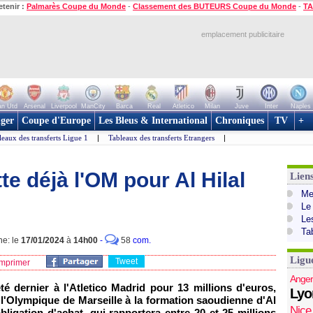
etenir :
Palmarès Coupe du Monde
-
Classement des BUTEURS Coupe du Monde
-
TA
emplacement publicitaire
n Utd
Arsenal
Liverpool
ManCity
Barca
Real
Atletico
Milan
Juve
Inter
Naples
ger
Coupe d'Europe
Les Bleus & International
Chroniques
TV
+
leaux des transferts Ligue 1
|
Tableaux des transferts Etrangers
|
te déjà l'OM pour Al Hilal
Lien
Mer
Le
Le
Ta
ne: le
17/01/2024
à
14h00
-
58
com.
Ligu
Tweet
mprimer
Anger
té dernier à l'Atletico Madrid pour 13 millions d'euros,
Lyo
 l'Olympique de Marseille à la formation saoudienne d'Al
Nice
bligation d'achat, qui rapportera entre 20 et 25 millions