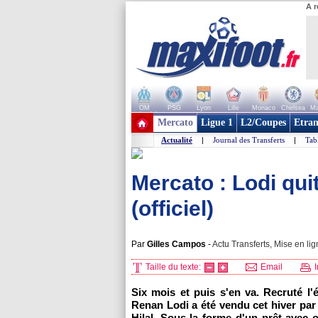
A r
OM
PSG
Lyon
Lille
Monaco
Chelsea
Ma
+ de clubs
Mercato
Ligue 1
L2/Coupes
Etran
Actualité
|
Journal des Transferts
|
Tab
Mercato : Lodi quit
(officiel)
Par
Gilles Campos
-
Actu Transferts, Mise en lig
Taille du texte:
Email
I
Six mois et puis s'en va. Recruté l'é
Renan Lodi a été vendu cet hiver par
Hilal. Sous la forme d'un prêt avec o