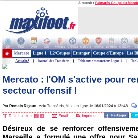
A retenir :
Palmarès Coupe du Mond
OM
PSG
Lyon
Lille
Monaco
Chelsea
Man Utd
Arsenal
Liverpool
ManCity
Ba
+ de clubs
Mercato
Ligue 1
L2/Coupes
Etranger
Coupe d'Europe
Les B
Actualité
|
Journal des Transferts
|
Tableaux des transferts Ligue 1
|
Tabl
Mercato : l'OM s'active pour r
secteur offensif !
Par
Romain Rigaux
-
Actu Transferts, Mise en ligne: le
16/01/2024
à
12h48
-
T
Taille du texte:
Email
Imprimer
Désireux de se renforcer offensiveme
Marseille a formulé une offre pour S