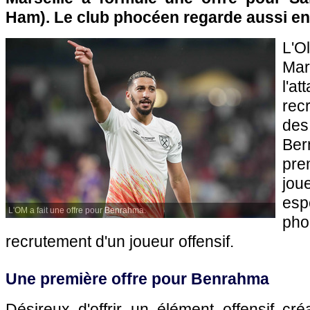
Ham). Le club phocéen regarde aussi en
L'
Ma
l'at
recr
de
Ber
pr
jo
espé
L'OM a fait une offre pour Benrahma.
pho
recrutement d'un joueur offensif.
Une première offre pour Benrahma
Désireux d'offrir un élément offensif créa