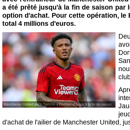
a été prêté jusqu'à la fin de saison par 
option d'achat. Pour cette opération, l
total 4 millions d'euros.
Deu
avo
Do
San
nou
club
Apr
int
Ja
Manchester United prête Sancho à Dortmund jusqu'à la fin de saison.
jeud
d'achat de l'ailier de Manchester United, ju