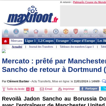
A retenir :
Palmarès Coupe du Mond
OM
PSG
Lyon
Lille
Monaco
Chelsea
Man Utd
Arsenal
Liverpool
ManCity
Ba
+ de clubs
Mercato
Ligue 1
L2/Coupes
Etranger
Coupe d'Europe
Les B
Actualité
|
Journal des Transferts
|
Tableaux des transferts Ligue 1
|
Tabl
Mercato : prêté par Manchester
Sancho de retour à Dortmund (o
Par
Clément Barbier
-
Actu Transferts, Mise en ligne: le
11/01/2024
à
14h09
-
T
Taille du texte:
Email
Imprimer
Revoilà Jadon Sancho au Borussia Dor
avec l'entraîneur de Manchester United E