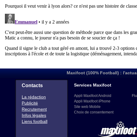
Maxifoot (100% Football) : l'actua
Services Maxifoot
Contacts
Appli Maxifoot Android
Flu
La rédaction
Appli Maxifoot iPhone
Publicité
Site web Mobile
Recrutement
Choix de consentement
Infos légales
Liens football