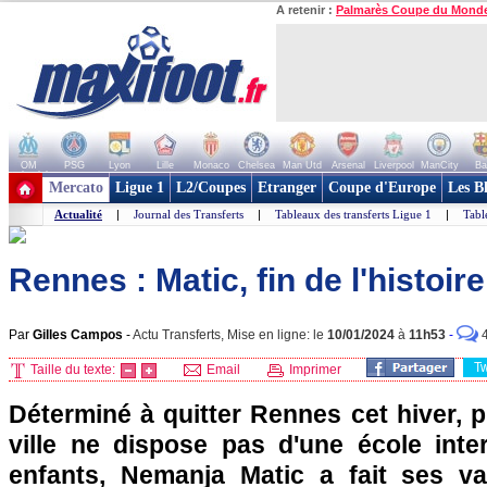
A retenir :
Palmarès Coupe du Mond
OM
PSG
Lyon
Lille
Monaco
Chelsea
Man Utd
Arsenal
Liverpool
ManCity
Ba
+ de clubs
Mercato
Ligue 1
L2/Coupes
Etranger
Coupe d'Europe
Les B
Actualité
|
Journal des Transferts
|
Tableaux des transferts Ligue 1
|
Tabl
Rennes : Matic, fin de l'histoire
Par
Gilles Campos
-
Actu Transferts, Mise en ligne: le
10/01/2024
à
11h53
-
T
Taille du texte:
Email
Imprimer
Déterminé à quitter Rennes cet hiver, p
ville ne dispose pas d'une école inte
enfants, Nemanja Matic a fait ses va