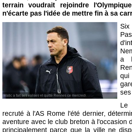
terrain voudrait rejoindre l'Olympiqu
n'écarte pas l'idée de mettre fin à sa carr
Six
P
d'i
Nem
a b
Ren
qui
gar
ses
Matic a fait ses valises et quitté Rennes ce mercredi.
Le 
recruté à l'AS Rome l'été dernier, détermi
aventure avec le club breton à l'occasion 
principalement parce que la ville ne dis