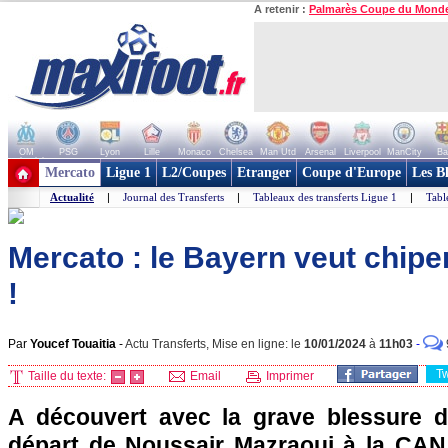
A retenir :
Palmarès Coupe du Mond
OM
PSG
Lyon
Lille
Monaco
Chelsea
Man Utd
Arsenal
Liverpool
ManCity
Ba
+ de clubs
Mercato
Ligue 1
L2/Coupes
Etranger
Coupe d'Europe
Les B
Actualité
|
Journal des Transferts
|
Tableaux des transferts Ligue 1
|
Tabl
Mercato : le Bayern veut chipe
!
Par
Youcef Touaitia
-
Actu Transferts, Mise en ligne: le
10/01/2024
à
11h03
-
T
Taille du texte:
Email
Imprimer
A découvert avec la grave blessure d
départ de Noussair Mazraoui à la CAN, 