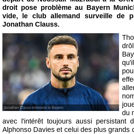
droit pose problème au Bayern Munic
vide, le club allemand surveille de p
Jonathan Clauss.
Tho
drô
Bay
qu'
po
eff
all
nom
jou
Jonathan Clauss intéresse le Bayern.
du 
avec l'intérêt toujours aussi persistant
Alphonso Davies et celui des plus grands