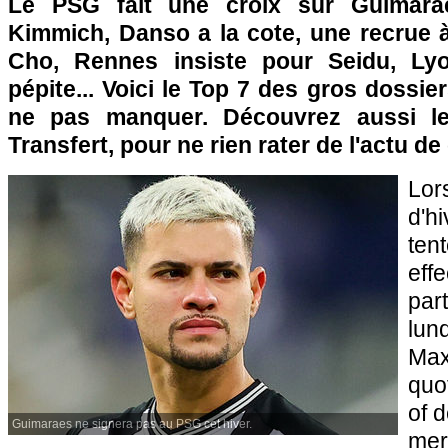
Le PSG fait une croix sur Guimarae
Kimmich, Danso a la cote, une recrue à
Cho, Rennes insiste pour Seidu, Ly
pépite... Voici le Top 7 des gros dossie
ne pas manquer. Découvrez aussi l
Transfert, pour ne rien rater de l'actu de
Lo
d'h
ten
eff
par
lun
Max
quo
of 
Guimaraes ne signera pas au PSG cet hiver.
mer