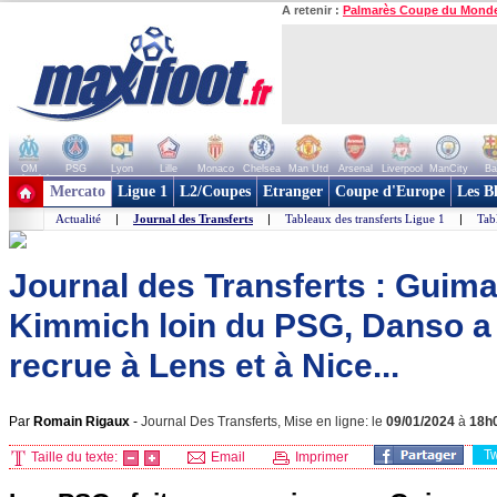
A retenir :
Palmarès Coupe du Mond
OM
PSG
Lyon
Lille
Monaco
Chelsea
Man Utd
Arsenal
Liverpool
ManCity
Ba
+ de clubs
Mercato
Ligue 1
L2/Coupes
Etranger
Coupe d'Europe
Les B
Actualité
|
Journal des Transferts
|
Tableaux des transferts Ligue 1
|
Tab
Journal des Transferts : Guima
Kimmich loin du PSG, Danso a 
recrue à Lens et à Nice...
Par
Romain Rigaux
-
Journal Des Transferts, Mise en ligne: le
09/01/2024
à
18h
T
Taille du texte:
Email
Imprimer