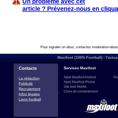
Un problème avec cet
article ? Prévenez-nous en cliqua
Pour signaler un abus, contactez
moderation-abus
Maxifoot (100% Football) : l'actua
Services Maxifoot
Contacts
Appli Maxifoot Android
Flu
La rédaction
Appli Maxifoot iPhone
Publicité
Site web Mobile
Recrutement
Choix de consentement
Infos légales
Liens football