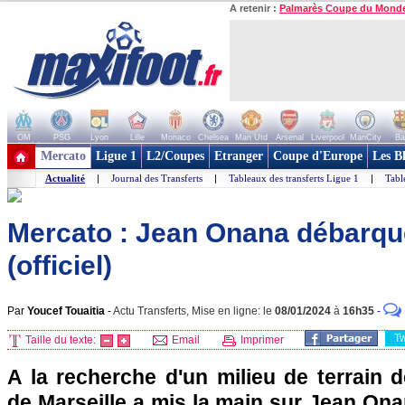
A retenir :
Palmarès Coupe du Mond
OM
PSG
Lyon
Lille
Monaco
Chelsea
Man Utd
Arsenal
Liverpool
ManCity
Ba
+ de clubs
Mercato
Ligue 1
L2/Coupes
Etranger
Coupe d'Europe
Les B
Actualité
|
Journal des Transferts
|
Tableaux des transferts Ligue 1
|
Tabl
Mercato : Jean Onana débarqu
(officiel)
Par
Youcef Touaitia
-
Actu Transferts, Mise en ligne: le
08/01/2024
à
16h35
-
T
Taille du texte:
Email
Imprimer
A la recherche d'un milieu de terrain d
de Marseille a mis la main sur Jean On