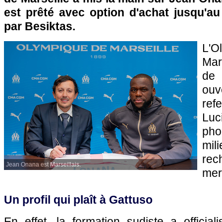
est prêté avec option d'achat jusqu'au
par Besiktas.
L'
Mar
de 
ouv
re
Luc
pho
mili
re
Jean Onana est Marseillais.
mer
Un profil qui plaît à Gattuso
En effet, la formation sudiste a official