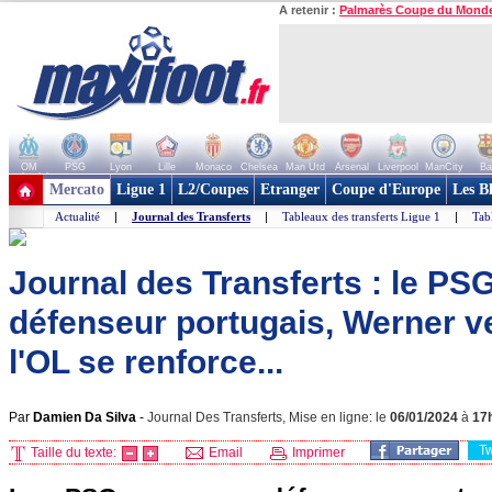
A retenir :
Palmarès Coupe du Mond
OM
PSG
Lyon
Lille
Monaco
Chelsea
Man Utd
Arsenal
Liverpool
ManCity
Ba
+ de clubs
Mercato
Ligue 1
L2/Coupes
Etranger
Coupe d'Europe
Les B
Actualité
|
Journal des Transferts
|
Tableaux des transferts Ligue 1
|
Tab
Journal des Transferts : le PS
défenseur portugais, Werner v
l'OL se renforce...
Par
Damien Da Silva
-
Journal Des Transferts, Mise en ligne: le
06/01/2024
à
17
T
Taille du texte:
Email
Imprimer