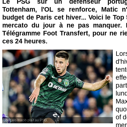
Le PSG sur un défenseur portug
Tottenham, l'OL se renforce, Matic n
budget de Paris cet hiver... Voici le To
mercato du jour à ne pas manquer. 
Télégramme Foot Transfert, pour ne rie
ces 24 heures.
Lo
d'h
ten
eff
par
lun
Max
quo
of 
Gonçalo Inacio plaît au PSG.
mer