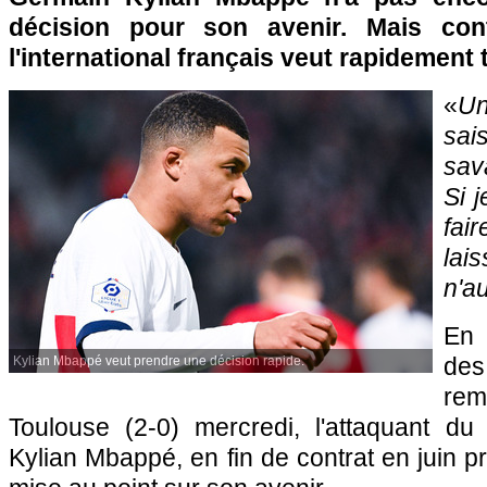
décision pour son avenir. Mais con
l'international français veut rapidement 
«
Un
sai
sav
Si 
fai
la
n'a
En
de
Kylian Mbappé veut prendre une décision rapide.
re
Toulouse (2-0) mercredi, l'attaquant du
Kylian Mbappé, en fin de contrat en juin p