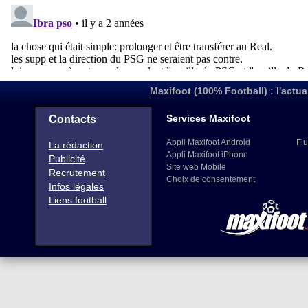
Maxifoot (100% Football) : l'actua
Services Maxifoot
Contacts
Appli Maxifoot Android
Flu
La rédaction
Appli Maxifoot iPhone
Publicité
Site web Mobile
Recrutement
Choix de consentement
Infos légales
Liens football