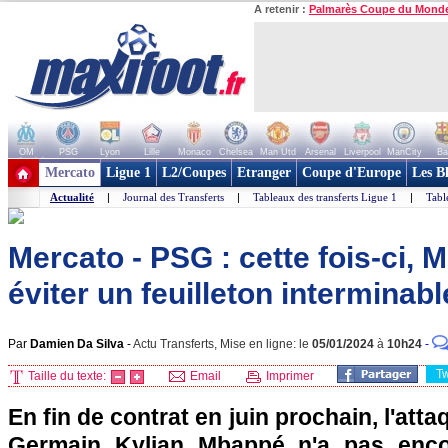
A retenir :
Palmarès Coupe du Mond
OM
PSG
Lyon
Lille
Monaco
Chelsea
Man Utd
Arsenal
Liverpool
ManCity
Ba
+ de clubs
Mercato
Ligue 1
L2/Coupes
Etranger
Coupe d'Europe
Les B
Actualité
|
Journal des Transferts
|
Tableaux des transferts Ligue 1
|
Tabl
Mercato - PSG : cette fois-ci,
éviter un feuilleton interminable
Par
Damien Da Silva
-
Actu Transferts, Mise en ligne: le
05/01/2024
à
10h24
-
T
Taille du texte:
Email
Imprimer
En fin de contrat en juin prochain, l'atta
Germain Kylian Mbappé n'a pas enco