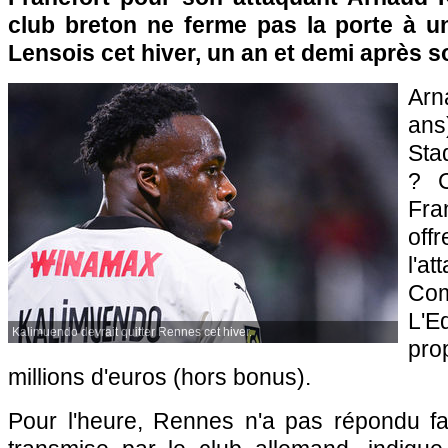
club breton ne ferme pas la porte à un
Lensois cet hiver, un an et demi après s
Arn
ans
Sta
? C
Fra
off
l'a
Co
L'
Kalimuendo devrait quitter Rennes cet hiver.
prop
millions d'euros (hors bonus).
Pour l'heure, Rennes n'a pas répondu fav