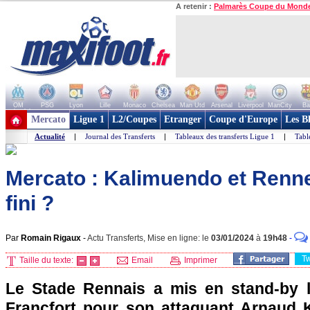
A retenir :
Palmarès Coupe du Mond
OM
PSG
Lyon
Lille
Monaco
Chelsea
Man Utd
Arsenal
Liverpool
ManCity
Ba
+ de clubs
Mercato
Ligue 1
L2/Coupes
Etranger
Coupe d'Europe
Les B
Actualité
|
Journal des Transferts
|
Tableaux des transferts Ligue 1
|
Tabl
Mercato : Kalimuendo et Renne
fini ?
Par
Romain Rigaux
-
Actu Transferts, Mise en ligne: le
03/01/2024
à
19h48
-
T
Taille du texte:
Email
Imprimer
Le Stade Rennais a mis en stand-by l'o
Francfort pour son attaquant Arnaud 