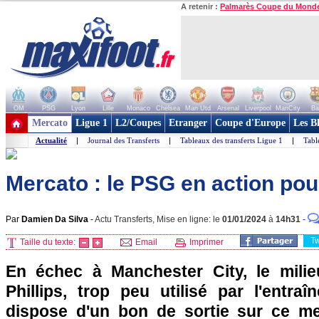
A retenir :
Palmarès Coupe du Mond
OM
PSG
Lyon
Lille
Monaco
Chelsea
Man Utd
Arsenal
Liverpool
ManCity
Ba
+ de clubs
Mercato
Ligue 1
L2/Coupes
Etranger
Coupe d'Europe
Les B
Actualité
|
Journal des Transferts
|
Tableaux des transferts Ligue 1
|
Tabl
Mercato : le PSG en action pour
Par
Damien Da Silva
-
Actu Transferts, Mise en ligne: le
01/01/2024
à
14h31
-
T
Taille du texte:
Email
Imprimer
En échec à Manchester City, le milie
Phillips, trop peu utilisé par l'entra
dispose d'un bon de sortie sur ce mer