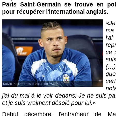
Paris Saint-Germain se trouve en pol
pour récupérer l'international anglais.
«
Je
ma 
l'a
repr
ce q
sui
(…)
qu
ce
Kalvin Phillips dans le viseur du PSG ?
not
j'ai du mal à le voir dedans. Je ne suis p
et je suis vraiment désolé pour lui.
»
Début décembre, l'entraîneur de Ma