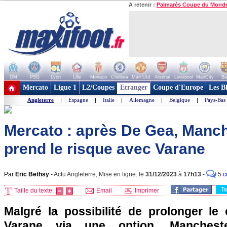
A retenir :
Palmarès Coupe du Mond
OM
PSG
Lyon
Lille
Monaco
Chelsea
Man Utd
Arsenal
Liverpool
ManCity
Ba
+ de clubs
Mercato
Ligue 1
L2/Coupes
Etranger
Coupe d'Europe
Les B
Angleterre
|
Espagne
|
Italie
|
Allemagne
|
Belgique
|
Pays-Bas
Mercato : après De Gea, Manch
prend le risque avec Varane
Par
Eric Bethsy
-
Actu Angleterre, Mise en ligne: le
31/12/2023
à
17h13
-
5
c
T
Taille du texte:
Email
Imprimer
Malgré la possibilité de prolonger le
Varane via une option, Mancheste