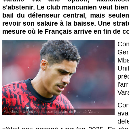
s'abstenir. Le club mancunien veut bien
bail du défenseur central, mais seule
revoir son salaire à la baisse. Une stra
mesure où le Français arrive en fin de co
Com
Ge
Mb
Uni
pré
l'a
Var
Con
ava
Manchester United veut baisser le salaire de Raphaël Varane.
déf