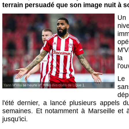
terrain persuadé que son image nuit à s
Un
niv
imm
op
M'V
la
l'o
Le 
san
Yann M'Vila se heurte au refus des clubs de Ligue 1.
dép
l'été dernier, a lancé plusieurs appels 
semaines. Et notamment à Marseille et à
jusqu'ici.