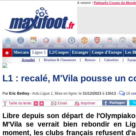
A retenir :
Palmarès Coupe du Mond
OM
PSG
Lyon
Lille
Monaco
Chelsea
Man Utd
Arsenal
Liverpool
ManCity
Ba
+ de clubs
Mercato
Ligue 1
L2/Coupes
Etranger
Coupe d'Europe
Les B
Actualité
|
Résultats & Classement
|
Buteurs
|
Calendrier
|
Equip
L1 : recalé, M'Vila pousse un c
Par
Eric Bethsy
-
Actu Ligue 1, Mise en ligne: le
31/12/2023
à
13h13
-
16
co
T
Taille du texte:
Email
Imprimer
Libre depuis son départ de l'Olympiakos
M'Vila se verrait bien rebondir en Li
moment, les clubs français refusent d'ac