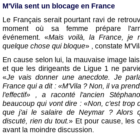
M'Vila sent un blocage en France
Le Français serait pourtant ravi de retrou
moment où sa femme prépare l'arr
événement. «
Mais voilà, la France, je 
quelque chose qui bloque
» , constate M'Vil
En cause selon lui, la mauvaise image la
et que les dirigeants de Ligue 1 ne parvi
«
Je vais donner une anecdote. Je parl
France qui a dit : «
M'Vila ? Non, il va pren
l'effectif
» , a raconté l'ancien Stéphano
beaucoup qui vont dire :
«
Non, c'est trop d
que j'ai le salaire de Neymar ? Alors
discuté, rien du tout.
» Et pour cause, les 
avant la moindre discussion.