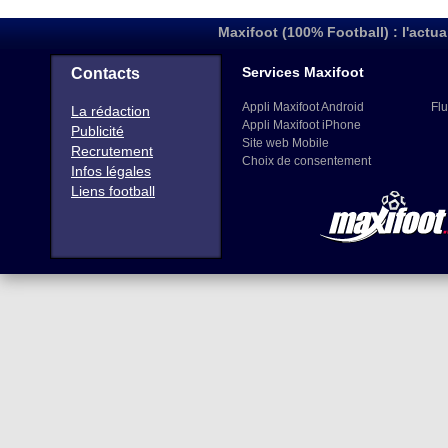
Maxifoot (100% Football) : l'actua
Services Maxifoot
Contacts
Appli Maxifoot Android
Flu
La rédaction
Appli Maxifoot iPhone
Publicité
Site web Mobile
Recrutement
Choix de consentement
Infos légales
Liens football