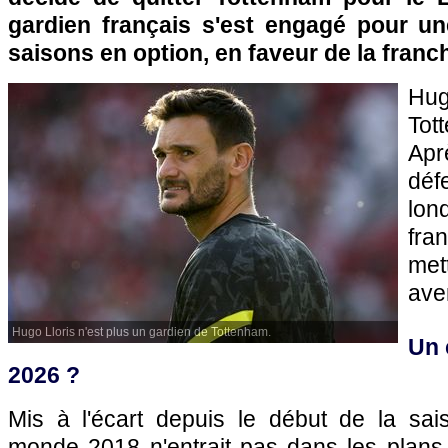
gardien français s'est engagé pour u
saisons en option, en faveur de la franch
Hug
Tot
Ap
déf
lon
fra
met
ave
Hugo Lloris n'est plus un gardien de Tottenham.
Un 
2026 ?
Mis à l'écart depuis le début de la sa
monde 2018 n'entrait pas dans les plans