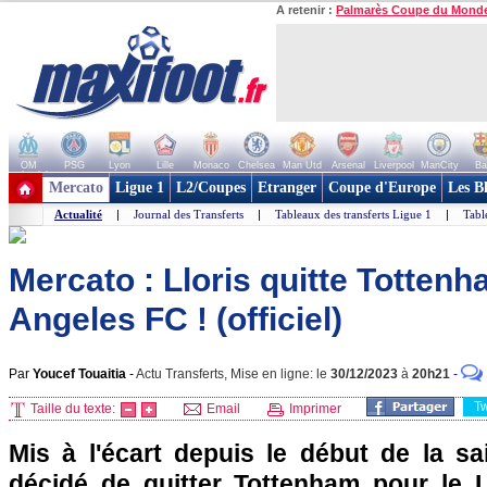
A retenir :
Palmarès Coupe du Mond
OM
PSG
Lyon
Lille
Monaco
Chelsea
Man Utd
Arsenal
Liverpool
ManCity
Ba
+ de clubs
Mercato
Ligue 1
L2/Coupes
Etranger
Coupe d'Europe
Les B
Actualité
|
Journal des Transferts
|
Tableaux des transferts Ligue 1
|
Tabl
Mercato : Lloris quitte Totten
Angeles FC ! (officiel)
Par
Youcef Touaitia
-
Actu Transferts, Mise en ligne: le
30/12/2023
à
20h21
-
T
Taille du texte:
Email
Imprimer
Mis à l'écart depuis le début de la sa
décidé de quitter Tottenham pour le 