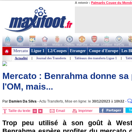
A retenir :
Palmarès Coupe du Mond
OM
PSG
Lyon
Lille
Monaco
Chelsea
Man Utd
Arsenal
Liverpool
ManCity
Ba
+ de clubs
Mercato
Ligue 1
L2/Coupes
Etranger
Coupe d'Europe
Les B
Actualité
|
Journal des Transferts
|
Tableaux des transferts Ligue 1
|
Tabl
Mercato : Benrahma donne sa 
l'OM, mais...
Par
Damien Da Silva
-
Actu Transferts, Mise en ligne: le
30/12/2023
à
10h32
-
T
Taille du texte:
Email
Imprimer
Trop peu utilisé à son goût à West 
Benrahma espère profiter du mercato d