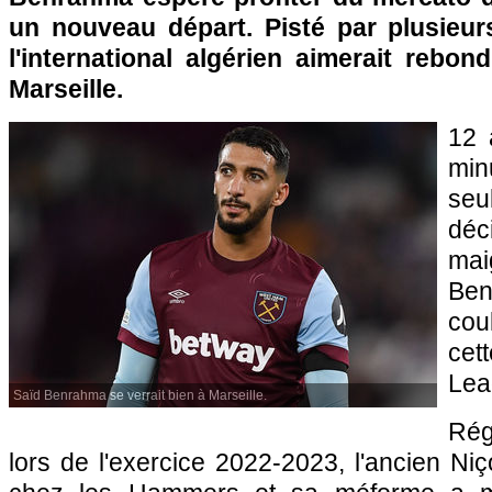
un nouveau départ. Pisté par plusieur
l'international algérien aimerait rebon
Marseille.
12 
min
se
déc
mai
Be
cou
cet
Lea
Saïd Benrahma se verrait bien à Marseille.
Rég
lors de l'exercice 2022-2023, l'ancien Niç