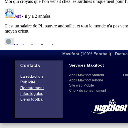
Maxifoot (100% Football) : l'actua
Services Maxifoot
Contacts
Appli Maxifoot Android
Flu
La rédaction
Appli Maxifoot iPhone
Publicité
Site web Mobile
Recrutement
Choix de consentement
Infos légales
Liens football