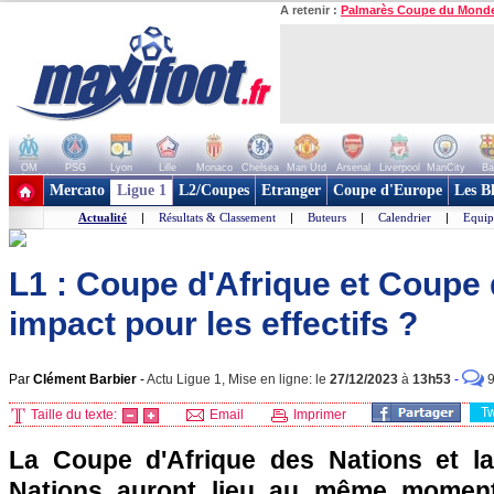
A retenir :
Palmarès Coupe du Mond
OM
PSG
Lyon
Lille
Monaco
Chelsea
Man Utd
Arsenal
Liverpool
ManCity
Ba
+ de clubs
Mercato
Ligue 1
L2/Coupes
Etranger
Coupe d'Europe
Les B
Actualité
|
Résultats & Classement
|
Buteurs
|
Calendrier
|
Equip
L1 : Coupe d'Afrique et Coupe 
impact pour les effectifs ?
Par
Clément Barbier
-
Actu Ligue 1, Mise en ligne: le
27/12/2023
à
13h53
-
T
Taille du texte:
Email
Imprimer
La Coupe d'Afrique des Nations et l
Nations auront lieu au même moment