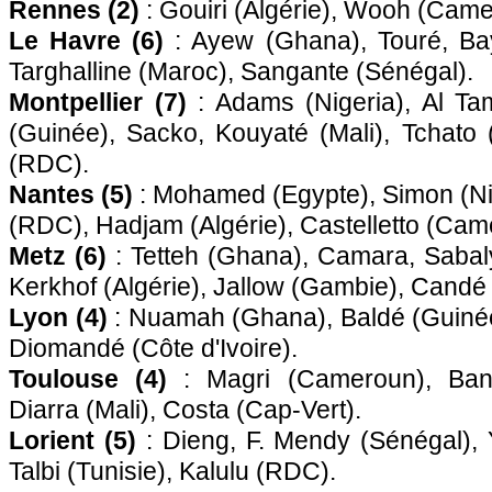
Rennes (2)
: Gouiri (Algérie), Wooh (Came
Le Havre (6)
: Ayew (Ghana), Touré, Ba
Targhalline (Maroc), Sangante (Sénégal).
Montpellier (7)
: Adams (Nigeria), Al Tam
(Guinée), Sacko, Kouyaté (Mali), Tchato
(RDC).
Nantes (5)
: Mohamed (Egypte), Simon (N
(RDC), Hadjam (Algérie), Castelletto (Cam
Metz (6)
: Tetteh (Ghana), Camara, Sabal
Kerkhof (Algérie), Jallow (Gambie), Candé
Lyon (4)
: Nuamah (Ghana), Baldé (Guiné
Diomandé (Côte d'Ivoire).
Toulouse (4)
: Magri (Cameroun), Bang
Diarra (Mali), Costa (Cap-Vert).
Lorient (5)
: Dieng, F. Mendy (Sénégal)
Talbi (Tunisie), Kalulu (RDC).