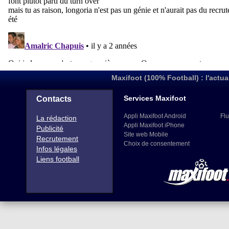
Maxifoot (100% Football) : l'actua
Services Maxifoot
Contacts
Appli Maxifoot Android
Flu
La rédaction
Appli Maxifoot iPhone
Publicité
Site web Mobile
Recrutement
Choix de consentement
Infos légales
Liens football