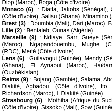
Diop (Maroc), Boga (Côte d'Ivoire).
Monaco (6)
: Diatta, Jakobs (Sénégal),
(Côte d'Ivoire), Salisu (Ghana), Minamino 
Brest (3)
: Doumbia (Mali), Dari (Maroc), B
Lille (2)
: Bentaleb, Ounas (Algérie).
Marseille (9)
: Ndiaye, Sarr, Gueye (Sén
(Maroc), Ngapandouetnbu, Mughe (
(RDC), Meïté (Côte d'Ivoire).
Lens (6)
: Guilavogui (Guinée), Mendy (S
(Ghana), El Aynaoui (Maroc), Haïdar
(Ouzbékistan).
Reims (9)
: Bojang (Gambie), Salama, Abd
Diakité, Agbadou, (Côte d'Ivoire), Ito
Richardson (Maroc), I. Diakité (Guinée).
Strasbourg (6)
: Mothiba (Afrique du Sud)
(Côte d'Ivoire), Sissoko (Mali), Sow (Guiné