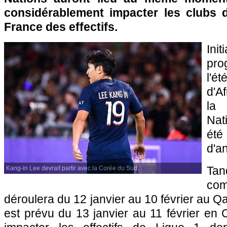
considérablement impacter les clubs 
France des effectifs.
Init
pr
l'é
d'A
la
Nat
été
d'a
Ta
Kang-in Lee devrait partir avec la Corée du Sud.
com
déroulera du 12 janvier au 10 février au Qat
est prévu du 13 janvier au 11 février en C