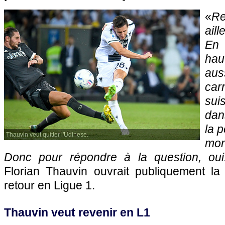
«
R
ail
En 
hau
au
carr
sui
dans
la p
Thauvin veut quitter l'Udinese.
mon
Donc pour répondre à la question, oui
Florian Thauvin ouvrait publiquement la 
retour en Ligue 1.
Thauvin veut revenir en L1