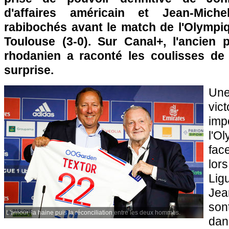
d'affaires américain et Jean-Mic
rabibochés avant le match de l'Olympi
Toulouse (3-0). Sur Canal+, l'ancien p
rhodanien a raconté les coulisses de c
surprise.
Une
vi
im
l'O
fac
lor
Lig
Jea
son
L'amour, la haine puis la réconciliation entre les deux hommes.
dans