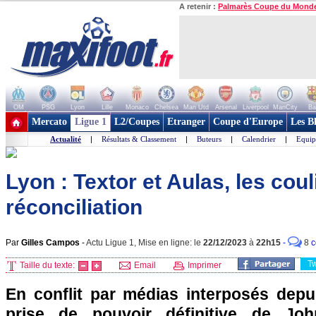
A retenir :
Palmarès Coupe du Mond
OM
PSG
Lyon
Lille
Monaco
Chelsea
Man Utd
Arsenal
Liverpool
ManCity
Ba
+ de clubs
Mercato
Ligue 1
L2/Coupes
Etranger
Coupe d'Europe
Les B
Actualité
|
Résultats & Classement
|
Buteurs
|
Calendrier
|
Equip
Lyon : Textor et Aulas, les cou
réconciliation
Par
Gilles Campos
-
Actu Ligue 1, Mise en ligne: le
22/12/2023
à
22h15
-
8
c
T
Taille du texte:
Email
Imprimer
En conflit par médias interposés depui
prise de pouvoir définitive de Joh