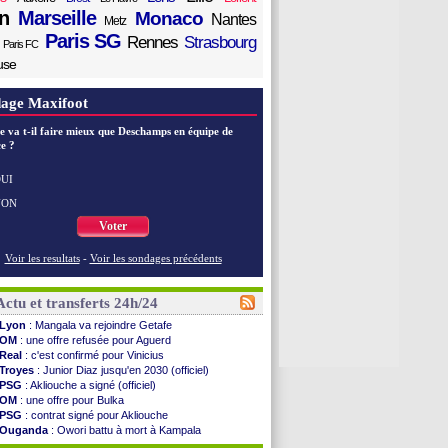
n
Marseille
Monaco
Nantes
Metz
Paris SG
Rennes
Strasbourg
Paris FC
use
age Maxifoot
e va t-il faire mieux que Deschamps en équipe de
e ?
UI
NON
Voter
Voir les resultats
-
Voir les sondages précédents
Actu et transferts 24h/24
Lyon
: Mangala va rejoindre Getafe
OM
: une offre refusée pour Aguerd
Real
: c'est confirmé pour Vinicius
Troyes
: Junior Diaz jusqu'en 2030 (officiel)
PSG
: Akliouche a signé (officiel)
OM
: une offre pour Bulka
PSG
: contrat signé pour Akliouche
Ouganda
: Owori battu à mort à Kampala
Arsenal
: Arteta veut créer une dynastie