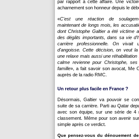
par rapport à cette affaire. Une victo
acharnement son honneur depuis le début
«
C'est une réaction de soulagem
maintenant de longs mois, les accusat
dont Christophe Galtier a été victime 
des dégâts importants, dans sa vie d
carrière professionnelle. On vivait u
d'angoisse. Cette décision, on veut l
une relaxe mais aussi une réhabilitation 
calme revienne pour Christophe, ses
famille
», a fait savoir son avocat, Me O
auprès de la radio RMC.
Un retour plus facile en France ?
Désormais, Galtier va pouvoir se cont
suite de sa carrière. Parti au Qatar de
avec son équipe, sur une série de 4
classement. Même pour son avenir sur 
simple après ce verdict.
Que pensez-vous du dénouement de l'a