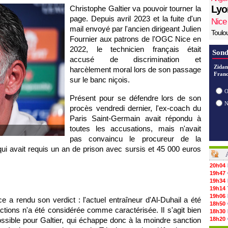
Lyo
Christophe Galtier va pouvoir tourner la
page. Depuis avril 2023 et la fuite d'un
Nice
mail envoyé par l'ancien dirigeant Julien
Toulo
Fournier aux patrons de l'OGC Nice en
2022, le technicien français était
Sond
accusé de discrimination et
Zidan
harcèlement moral lors de son passage
Franc
sur le banc niçois.
O
Présent pour se défendre lors de son
procès vendredi dernier, l'ex-coach du
Paris Saint-Germain avait répondu à
toutes les accusations, mais n'avait
pas convaincu le procureur de la
ui avait requis un an de prison avec sursis et 45 000 euros
20h04
19h47
19h34
19h14
19h06
ce a rendu son verdict : l'actuel entraîneur d'Al-Duhail a été
18h50
actions n'a été considérée comme caractérisée. Il s'agit bien
18h30
sible pour Galtier, qui échappe donc à la moindre sanction
18h20
17h58