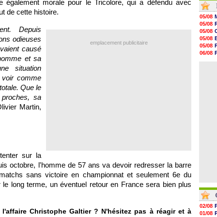
ire également morale pour le Tricolore, qui a défendu avec
17h47
 de cette histoire.
17h34
05/08
17h22
05/08
17h10
ent. Depuis
05/08
16h59
ions odieuses
05/08
16h53
emplacement publicitaire
05/08
avaient causé
16h45
06/08
16h34
'homme et sa
05/08
16h21
ne situation
06/08
16h04
a voir comme
15h50
15h40
totale. Que le
15h18
 proches, sa
15h01
livier Martin,
14h46
enter sur la
puis octobre, l'homme de 57 ans va devoir redresser la barre
 matchs sans victoire en championnat et seulement 6e du
le long terme, un éventuel retour en France sera bien plus
02/08
ffaire Christophe Galtier ? N'hésitez pas à réagir et à
01/08