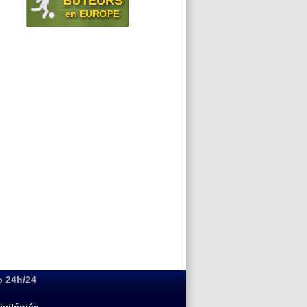
BUTEURS
en EUROPE
o 24h/24