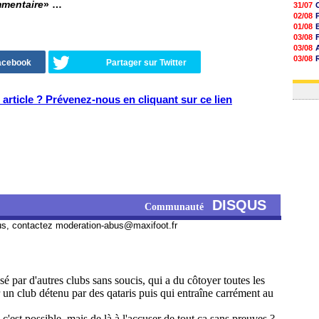
mmentaire
» …
31/07
02/08
01/08
03/08
03/08
03/08
Facebook
Partager sur Twitter
03/08
31/07
article ? Prévenez-nous en cliquant sur ce lien
DISQUS
Communauté
us, contactez
moderation-abus@maxifoot.fr