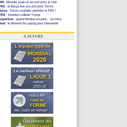
OM
: Meunier avait un accord avec le club
PSG
: le Barça fixe son prix pour Torres
Barça
: Torres souhaite rejoindre le PSG !
FIFA
: Infantino sollicite Trump
Argentine
: quand Medina recadre... sa mère
Real
: le démenti de Leipzig pour Diomandé
OM
: Paixão attire un 2e club anglais
FIFA
: le conseiller d'Infantino démissionne !
A SUIVRE
L'equipe type de
MONDIAL
2026
Le meilleur effectif
LIGUE 1
saison
2025-26
Indice MF :
l'état de
FORME
des clubs en europe
Classements des