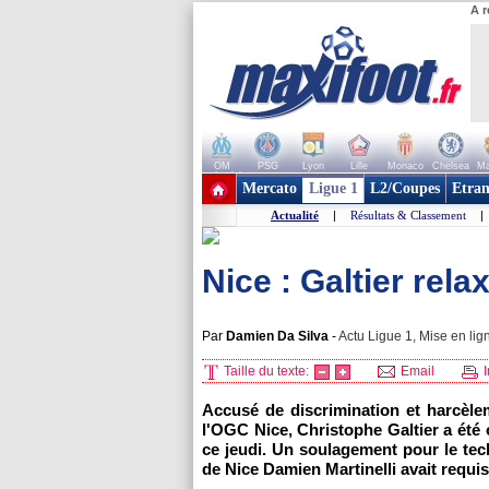
A r
OM
PSG
Lyon
Lille
Monaco
Chelsea
Ma
+ de clubs
Mercato
Ligue 1
L2/Coupes
Etran
Actualité
|
Résultats & Classement
|
Nice : Galtier relax
Par
Damien Da Silva
-
Actu Ligue 1, Mise en lig
Taille du texte:
Email
I
Accusé de discrimination et harcèle
l'OGC Nice, Christophe Galtier a été o
ce jeudi. Un soulagement pour le tec
de Nice Damien Martinelli avait requi