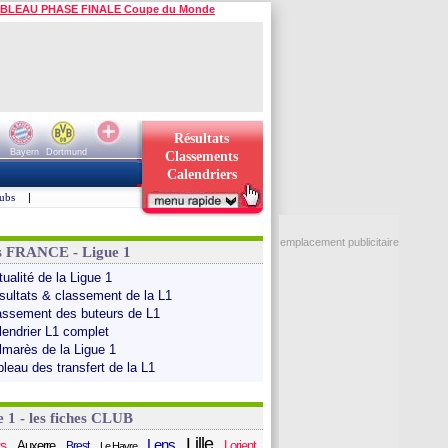
BLEAU PHASE FINALE Coupe du Monde
Résultats
Bayern
Dortmund
Classements
Calendriers
ubs
|
emplacement publicitaire
s FRANCE - Ligue 1
ualité de la Ligue 1
sultats & classement de la L1
assement des buteurs de L1
lendrier L1 complet
lmarès de la Ligue 1
bleau des transfert de la L1
e 1 - les fiches CLUB
Lille
Lens
s
Auxerre
Lorient
Brest
Le Havre