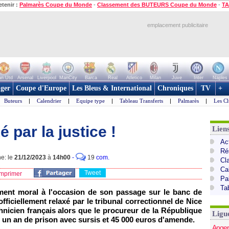
etenir :
Palmarès Coupe du Monde
-
Classement des BUTEURS Coupe du Monde
-
TA
emplacement publicitaire
n Utd
Arsenal
Liverpool
ManCity
Barca
Real
Atletico
Milan
Juve
Inter
Naples
ger
Coupe d'Europe
Les Bleus & International
Chroniques
TV
+
Buteurs
|
Calendrier
|
Equipe type
|
Tableau Transferts
|
Palmarès
|
Les Cl
é par la justice !
Lien
Act
Ré
ne: le
21/12/2023
à
14h00
-
19
com.
Cl
Ca
Tweet
mprimer
Pa
Ta
ment moral à l'occasion de son passage sur le banc de
fficiellement relaxé par le tribunal correctionnel de Nice
hnicien français alors que le procureur de la République
Ligu
s un an de prison avec sursis et 45 000 euros d'amende.
Anger