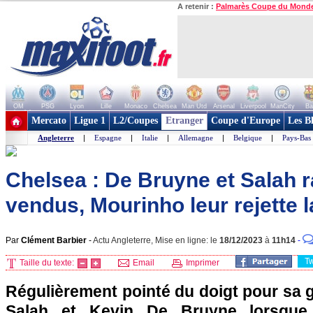
A retenir :
Palmarès Coupe du Mond
OM
PSG
Lyon
Lille
Monaco
Chelsea
Man Utd
Arsenal
Liverpool
ManCity
Ba
+ de clubs
Mercato
Ligue 1
L2/Coupes
Etranger
Coupe d'Europe
Les B
Angleterre
|
Espagne
|
Italie
|
Allemagne
|
Belgique
|
Pays-Bas
Chelsea : De Bruyne et Salah 
vendus, Mourinho leur rejette la
Par
Clément Barbier
-
Actu Angleterre, Mise en ligne: le
18/12/2023
à
11h14
-
T
Taille du texte:
Email
Imprimer
Régulièrement pointé du doigt pour sa
Salah et Kevin De Bruyne lorsque