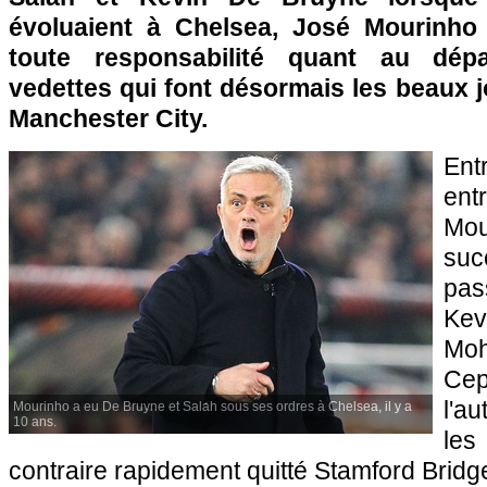
évoluaient à Chelsea, José Mourinho
toute responsabilité quant au dép
vedettes qui font désormais les beaux j
Manchester City.
Ent
ent
M
su
pas
Ke
Mo
Cep
l'a
Mourinho a eu De Bruyne et Salah sous ses ordres à Chelsea, il y a
10 ans.
les
contraire rapidement quitté Stamford Bridg