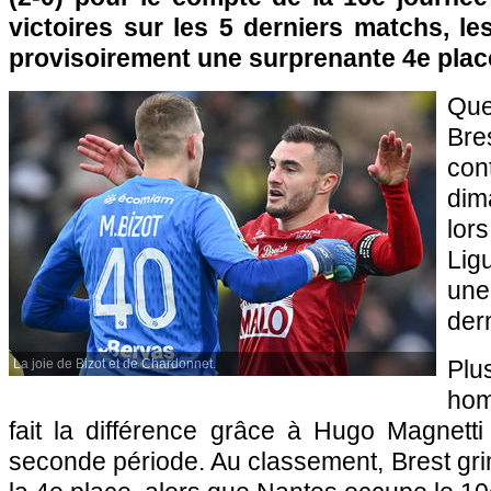
victoires sur les 5 derniers matchs, l
provisoirement une surprenante 4e plac
Que
Bre
con
dim
lor
Lig
une
der
Plu
La joie de Bizot et de Chardonnet.
hom
fait la différence grâce à Hugo Magnett
seconde période. Au classement, Brest gr