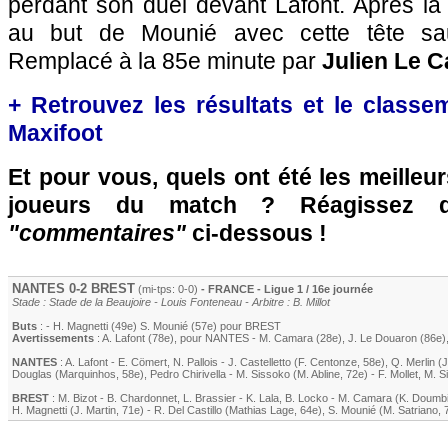
perdant son duel devant Lafont. Après la 
au but de Mounié avec cette tête sau
Remplacé à la 85e minute par
Julien Le C
+ Retrouvez les résultats et le classe
Maxifoot
Et pour vous, quels ont été les meilleu
joueurs du match ? Réagissez 
"commentaires"
ci-dessous !
NANTES
0-2
BREST
(mi-tps: 0-0)
- FRANCE - Ligue 1 / 16e journée
Stade : Stade de la Beaujoire - Louis Fonteneau - Arbitre : B. Millot
Buts
: -
H. Magnetti
(49e)
S. Mounié
(57e) pour
BREST
Avertissements
:
A. Lafont
(78e)
, pour
NANTES
-
M. Camara
(28e)
,
J. Le Douaron
(86e)
NANTES
:
A. Lafont
-
E. Cömert
,
N. Pallois
-
J. Castelletto
(
F. Centonze
, 58e)
,
Q. Merlin
(
J
Douglas
(
Marquinhos
, 58e)
,
Pedro Chirivella
-
M. Sissoko
(
M. Abline
, 72e)
-
F. Mollet
,
M. S
BREST
:
M. Bizot
-
B. Chardonnet
,
L. Brassier
-
K. Lala
,
B. Locko
-
M. Camara
(
K. Doumb
H. Magnetti
(
J. Martin
, 71e)
-
R. Del Castillo
(
Mathias Lage
, 64e)
,
S. Mounié
(
M. Satriano
, 