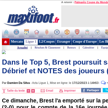
A retenir :
Palmarès Coupe du Mond
OM
PSG
Lyon
Lille
Monaco
Chelsea
Man Utd
Arsenal
Liverpool
ManCity
Ba
+ de clubs
Mercato
Ligue 1
L2/Coupes
Etranger
Coupe d'Europe
Les B
Actualité
|
Résultats & Classement
|
Buteurs
|
Calendrier
|
Equip
Dans le Top 5, Brest poursuit sa
Débrief et NOTES des joueurs 
Par
Damien Da Silva
-
Actu Ligue 1, Mise en ligne: le
17/12/2023
à
14h53
-
T
Taille du texte:
Email
Imprimer
Ce dimanche, Brest l'a emporté sur la 
(2-0) pour le compte de la 16e journée