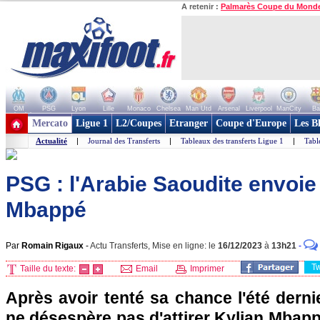
A retenir :
Palmarès Coupe du Mond
OM
PSG
Lyon
Lille
Monaco
Chelsea
Man Utd
Arsenal
Liverpool
ManCity
Ba
+ de clubs
Mercato
Ligue 1
L2/Coupes
Etranger
Coupe d'Europe
Les B
Actualité
|
Journal des Transferts
|
Tableaux des transferts Ligue 1
|
Tabl
PSG : l'Arabie Saoudite envoi
Mbappé
Par
Romain Rigaux
-
Actu Transferts, Mise en ligne: le
16/12/2023
à
13h21
-
T
Taille du texte:
Email
Imprimer
Après avoir tenté sa chance l'été dernie
ne désespère pas d'attirer Kylian Mbappé