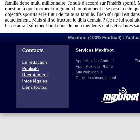
Maxifoot (100% Football) : l'actua
Services Maxifoot
Contacts
Appli Maxifoot Android
Flu
La rédaction
Appli Maxifoot iPhone
Publicité
Site web Mobile
Recrutement
Choix de consentement
Infos légales
Liens football