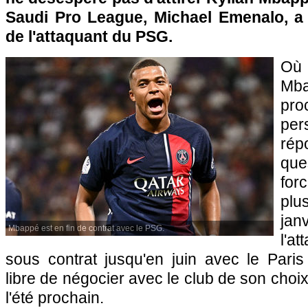
Saudi Pro League, Michael Emenalo, a 
de l'attaquant du PSG.
Où
Mb
pro
per
ré
qu
for
plu
jan
Mbappé est en fin de contrat avec le PSG.
l'a
sous contrat jusqu'en juin avec le Paris
libre de négocier avec le club de son choi
l'été prochain.