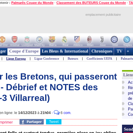
etenir :
Palmarès Coupe du Monde
-
Classement des BUTEURS Coupe du Monde
-
TA
emplacement publicitaire
n Utd
Arsenal
Liverpool
ManCity
Barca
Real
Atletico
Milan
Juve
Inter
Naples
ger
Coupe d'Europe
Les Bleus & International
Chroniques
TV
+
|
Ligue Europa
|
Ligue Conference
|
Buteurs
|
Coefficients UEFA
|
Palmarè
r les Bretons, qui passeront
Lie
Ac
. - Débrief et NOTES des
Ré
pr
3 Villarreal)
de
Cl
Pa
n ligne: le
14/12/2023
à
21h04
-
6
com.
Co
Tweet
mprimer
Sond
t folle et surtout tendue, première place en jeu oblige,