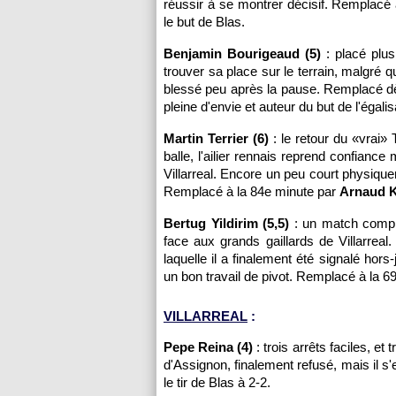
réussir à se montrer décisif. Remplacé
le but de Blas.
Benjamin Bourigeaud (5)
: placé plus
trouver sa place sur le terrain, malgré 
blessé peu après la pause. Remplacé d
pleine d'envie et auteur du but de l'égali
Martin Terrier (6)
: le retour du «vrai»
balle, l'ailier rennais reprend confiance
Villarreal. Encore un peu court physique
Remplacé à la 84e minute par
Arnaud K
Bertug Yildirim (5,5)
: un match compli
face aux grands gaillards de Villarreal
laquelle il a finalement été signalé hors
un bon travail de pivot. Remplacé à la 
VILLARREAL
:
Pepe Reina (4)
: trois arrêts faciles, et 
d'Assignon, finalement refusé, mais il s
le tir de Blas à 2-2.