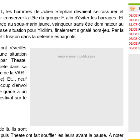
10h09
06/08
10h05
06/08
09h44
 1, les hommes de Julien Stéphan devaient se rassurer et
09h24
02/08
 conserver la tête du groupe F, afin d'éviter les barrages. Et
09h06
01/08
e face au sous-marin jaune, vainqueur sans être dominateur au
08h44
31/07
08h22
se situation pour Yildirim, finalement signalé hors-jeu. Par la
02/08
06/08
01/08
petit frisson dans la défense espagnole.
05/08
03/08
nt réveillés
05/08
03/08
ne situation
emplacement publicitaire
03/08
par Theate.
bête dans sa
lle de la VAR :
6e). Et… neuf
 coup d'envoi
ie grâce à un
estival sur le
e là. Ils sont
puis Theate ont fait souffler les leurs avant la pause. À noter