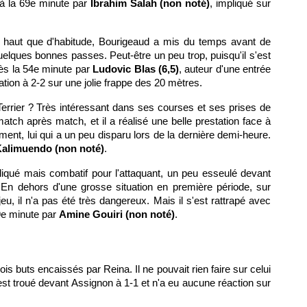
 à la 69e minute par
Ibrahim Salah (non noté)
, impliqué sur
 haut que d'habitude, Bourigeaud a mis du temps avant de
quelques bonnes passes. Peut-être un peu trop, puisqu'il s'est
ès la 54e minute par
Ludovic Blas (6,5)
, auteur d'une entrée
sation à 2-2 sur une jolie frappe des 20 mètres.
 Terrier ? Très intéressant dans ses courses et ses prises de
 match après match, et il a réalisé une belle prestation face à
ment, lui qui a un peu disparu lors de la dernière demi-heure.
alimuendo (non noté)
.
qué mais combatif pour l'attaquant, un peu esseulé devant
. En dehors d'une grosse situation en première période, sur
-jeu, il n'a pas été très dangereux. Mais il s'est rattrapé avec
69e minute par
Amine Gouiri (non noté)
.
trois buts encaissés par Reina. Il ne pouvait rien faire sur celui
'est troué devant Assignon à 1-1 et n'a eu aucune réaction sur