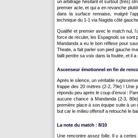
un arbitrage hésitant et surtout (très) st
premier acte, et qui a en revanche plutô
dans la surface rennaise, malgré l'ap
technique du 1-1 via Nagida côté gauch
Qualifié et premier avec le match nul, l'
force de reculer, les Espagnols se sont
Mandanda a eu le bon réflexe pour sau
Theate, a fait parler son pied gauche ma
failli perdre sa voix dans la foulée, et i
Ascenseur émotionnel en fin de renc
Après le silence, un véritable rugissemen
frappe des 20 mètres (2-2, 79e) ! Une j
répondu peu après le coup d'envoi : Pare
aucune chance à Mandanda (2-3, 80e). 
première place à son équipe suite à un c
but car le milieu offensif a retouché le b
La note du match : 8/10
Une rencontre assez folle. Il y a certe