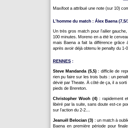
Maxifoot a attribué une note (sur 10) c
L'homme du match : Álex Baena (7,5/
Un très gros match pour l'ailier gauche
100 minutes. Moreno en a été le cerveau,
mais Baena a fait la différence grâce
après avoir déjà obtenu le penalty du 1-0
RENNES
:
Steve Mandanda (5,5)
: difficile de re
rien pu faire sur les trois buts : un pen
dévié par Theate. À côté de ça, il a sor
pieds de Brereton.
Christopher Wooh (4)
: rapidement et 
libéré par la suite, sans doute est-ce p
sur l'action du 2-2…
Jeanuël Belocian (3)
: un match à oubli
Baena en première période pour finaleme