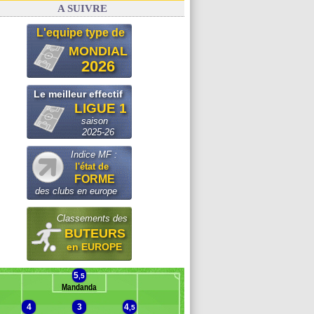
A SUIVRE
L'equipe type de
MONDIAL
2026
Le meilleur effectif
LIGUE 1
saison
2025-26
Indice MF :
l'état de
FORME
des clubs en europe
Classements des
BUTEURS
en EUROPE
5
,5
Mandanda
4
3
4
,5