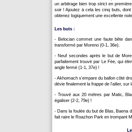
un arbitrage bien trop strict en premi
soir ! Ajoutez à cela les cinq buts, do
obtenez logiquement une excellente note
Les buts :
- Belocian commet une faute bête dans
transformé par Moreno (0-1, 36e).
- Neuf secondes après le but de More
parfaitement trouvé par Le Fée, qui élim
angle fermé (1-1, 37e) !
- Akhomach s'empare du ballon côté droi
dévie finalement la frappe de l'ailier, su
- Trouvé aux 20 mètres par Matic, Bl
égaliser (2-2, 79e) !
- Dans la foulée du but de Blas, Baena dé
fait raire le Roazhon Park en trompant 
Le