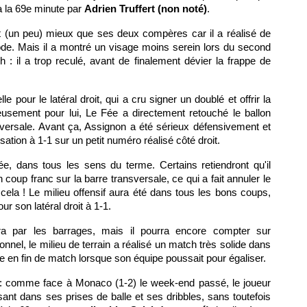
à la 69e minute par
Adrien Truffert (non noté)
.
rt (un peu) mieux que ses deux compères car il a réalisé de
de. Mais il a montré un visage moins serein lors du second
: il a trop reculé, avant de finalement dévier la frappe de
lle pour le latéral droit, qui a cru signer un doublé et offrir la
usement pour lui, Le Fée a directement retouché le ballon
sversale. Avant ça, Assignon a été sérieux défensivement et
isation à 1-1 sur un petit numéro réalisé côté droit.
e, dans tous les sens du terme. Certains retiendront qu'il
coup franc sur la barre transversale, ce qui a fait annuler le
ela ! Le milieu offensif aura été dans tous les bons coups,
 son latéral droit à 1-1.
 par les barrages, mais il pourra encore compter sur
nnel, le milieu de terrain a réalisé un match très solide dans
me en fin de match lorsque son équipe poussait pour égaliser.
: comme face à Monaco (1-2) le week-end passé, le joueur
sant dans ses prises de balle et ses dribbles, sans toutefois