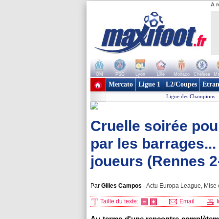
A r
OM
PSG
Lyon
Lille
Monaco
Chelsea
Ma
+ de clubs
Mercato
Ligue 1
L2/Coupes
Etran
Ligue des Champions
Cruelle soirée pou
par les barrages..
joueurs (Rennes 2-
Par
Gilles Campos
-
Actu Europa League, Mise e
Taille du texte:
Email
I
Au terme d'une rencontre complètemen