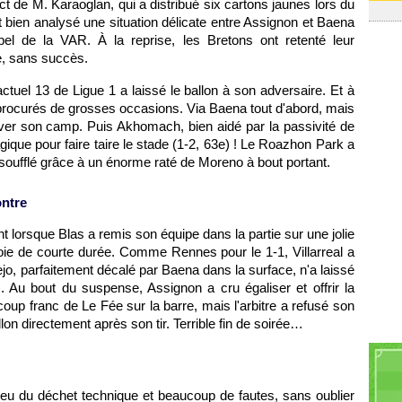
rict de M. Karaoglan, qui a distribué six cartons jaunes lors du
t bien analysé une situation délicate entre Assignon et Baena
pel de la VAR. À la reprise, les Bretons ont retenté leur
e, sans succès.
actuel 13 de Ligue 1 a laissé le ballon à son adversaire. Et à
 procurés de grosses occasions. Via Baena tout d'abord, mais
ver son camp. Puis Akhomach, bien aidé par la passivité de
gique pour faire taire le stade (1-2, 63e) ! Le Roazhon Park a
l a soufflé grâce à un énorme raté de Moreno à bout portant.
ontre
t lorsque Blas a remis son équipe dans la partie sur une jolie
oie de courte durée. Comme Rennes pour le 1-1, Villarreal a
jo, parfaitement décalé par Baena dans la surface, n'a laissé
Au bout du suspense, Assignon a cru égaliser et offrir la
oup franc de Le Fée sur la barre, mais l'arbitre a refusé son
allon directement après son tir. Terrible fin de soirée…
s eu du déchet technique et beaucoup de fautes, sans oublier