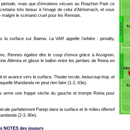
ère période, mais que d'émotions vécues au Roazhon Park ce
nt certains très beaux à l'image de celui d'Akhomach, et vous
 malgré le scénario cruel pour les Rennais.
R
As
E
Ga
N
N
E
D
S
 la surface sur Baena. La VAR appelle l'arbitre : penalty,
D
Ri
L
no, Rennes égalise dès le coup d'envoi grâce à Assignon,
S
V
I
Om
ine Altimira et glisse le ballon entre les jambes de Reina en
L
L
M
A
K
R
Álex
R
K
Go
E
A
Tr
t et avance vers la surface. Theate recule, beaucoup trop, et
L
J
Sa
r laquelle Mandanda ne peut rien faire (1-2, 63e).
Ad
M
Bl
B
as arme une frappe sèche du gauche et trompe Reina pour
C
M
C
cale parfaitement Parejo dans la surface et le milieu offensif
Te
Mandanda (2-3, 80e).
s NOTES des joueurs