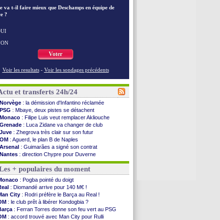
e va t-il faire mieux que Deschamps en équipe de
e ?
UI
NON
Voter
Voir les resultats
-
Voir les sondages précédents
Actu et transferts 24h/24
Norvège
: la démission d'Infantino réclamée
PSG
: Mbaye, deux pistes se détachent
Monaco
: Filipe Luis veut remplacer Akliouche
Grenade
: Luca Zidane va changer de club
Juve
: Zhegrova très clair sur son futur
OM
: Aguerd, le plan B de Naples
Arsenal
: Guimarães a signé son contrat
Nantes
: direction Chypre pour Duverne
Monaco
: le remplaçant d'Akliouche en ...
Les + populaires du moment
Man Utd
: Bayindir signe au Celta (officiel)
Man City
: Enzo Fernandez pour l'après-Rodri ?
Monaco
: Pogba pointé du doigt
Naples
: l'option Monaco pour Lukaku !
Real
: Diomandé arrive pour 140 M€ !
OM
: Lucas Perri a été approché
Man City
: Rodri préfère le Barça au Real !
PSG
: le coach de l'Ajax insiste pour Godts
OM
: le club prêt à libérer Kondogbia ?
PSG
: une 2e offre en préparation pour Godts
Barça
: Ferran Torres donne son feu vert au PSG
Francfort
: Dina Ebimbe signe à Schalke (off.)
OM
: accord trouvé avec Man City pour Rulli