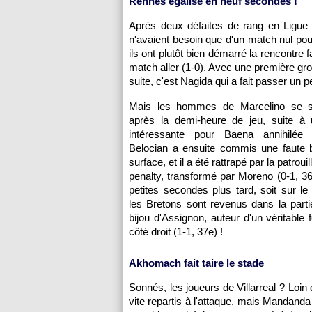
Rennes égalise en neuf secondes !
Après deux défaites de rang en Ligue
n'avaient besoin que d'un match nul pour
ils ont plutôt bien démarré la rencontr
match aller (1-0). Avec une première gros
suite, c'est Nagida qui a fait passer un 
Mais les hommes de Marcelino se so
après la demi-heure de jeu, suite à u
intéressante pour Baena annihilée 
Belocian a ensuite commis une faute 
surface, et il a été rattrapé par la patroui
penalty, transformé par Moreno (0-1, 3
petites secondes plus tard, soit sur le
les Bretons sont revenus dans la part
bijou d'Assignon, auteur d'un véritable f
côté droit (1-1, 37e) !
Akhomach fait taire le stade
Sonnés, les joueurs de Villarreal ? Loin d
vite repartis à l'attaque, mais Mandanda 