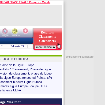
BLEAU PHASE FINALE Coupe du Monde
Résultats
Bayern
Dortmund
Classements
Calendriers
s C1
|
Palmarès C3
|
emplacement publicitaire
ns LIGUE EUROPA
tualité de la Ligue Europa
sultats / Classement, Phase de Ligue
évision de classement, phase de Ligue
 la Ligue Europa (expected Points, xP)
assement buteurs Ligue Europa
lmarès Ligue Europa / coupe UEFA
efficients UEFA
age Maxifoot