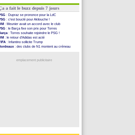
Strasbourg
: Saïdou Sow prêté à Nantes (off.)
PSG
: l'étonnante rumeur Gusto
Monaco
: Filipe Luis aimerait garder Balogun
PSG
: Luis Enrique satisfait malgré tout
Ça a fait le buzz depuis 7 jours
Dortmund
: Newcastle est prévenu pour Nmecha
Barça
: première offre à 45 M€ pour Rodri ?
PSG
: Dupraz se prononce pour la LdC
Argentine
: le soutien très appuyé à Infantino
PSG
: c'est bouclé pour Akliouche !
Tottenham
: Van de Ven va prolonger
OM
: Meunier avait un accord avec le club
Barça
: l'agent de Rodri confirme !
PSG
: le Barça fixe son prix pour Torres
FIFA
: la CAF soutient Infantino
Barça
: Torres souhaite rejoindre le PSG !
OM
: le retour d'Adidas est acté
Voir les brèves précédentes
FIFA
: Infantino sollicite Trump
Bordeaux
: des clubs de N1 montent au créneau
Argentine
: quand Medina recadre... sa mère
Real
: le démenti de Leipzig pour Diomandé
emplacement publicitaire