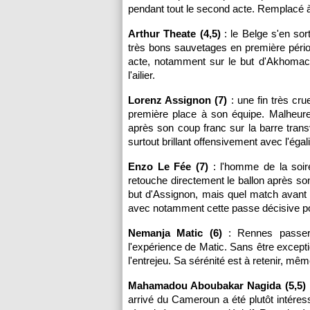
pendant tout le second acte. Remplacé 
Arthur Theate (4,5)
: le Belge s'en so
très bons sauvetages en première pério
acte, notamment sur le but d'Akhomach 
l'ailier.
Lorenz Assignon (7)
: une fin très crue
première place à son équipe. Malheure
après son coup franc sur la barre tran
surtout brillant offensivement avec l'égal
Enzo Le Fée (7)
: l'homme de la soiré
retouche directement le ballon après son 
but d'Assignon, mais quel match avant c
avec notamment cette passe décisive pour
Nemanja Matic (6)
: Rennes passera
l'expérience de Matic. Sans être exceptio
l'entrejeu. Sa sérénité est à retenir, mê
Mahamadou Aboubakar Nagida (5,5)
arrivé du Cameroun a été plutôt intéres