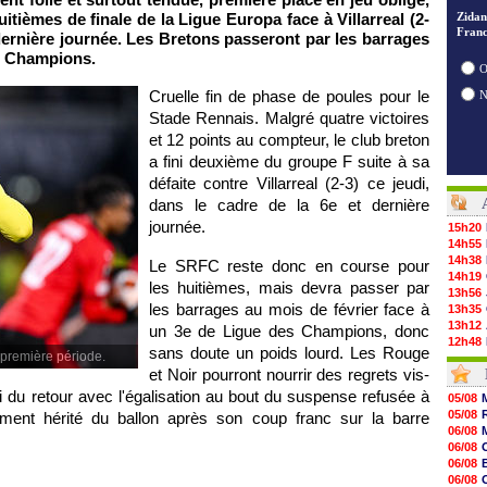
itièmes de finale de la Ligue Europa face à Villarreal (2-
Zidan
Franc
t dernière journée. Les Bretons passeront par les barrages
es Champions.
O
Cruelle fin de phase de poules pour le
Stade Rennais. Malgré quatre victoires
et 12 points au compteur, le club breton
a fini deuxième du groupe F suite à sa
défaite contre Villarreal (2-3) ce jeudi,
dans le cadre de la 6e et dernière
journée.
15h20
14h55
14h38
Le SRFC reste donc en course pour
14h19
les huitièmes, mais devra passer par
13h56
les barrages au mois de février face à
13h35
13h12
un 3e de Ligue des Champions, donc
12h48
sans doute un poids lourd. Les Rouge
 première période.
12h25
et Noir pourront nourrir des regrets vis-
12h06
11h53
ui du retour avec l'égalisation au bout du suspense refusée à
05/08
11h31
05/08
ment hérité du ballon après son coup franc sur la barre
11h10
06/08
10h52
06/08
10h33
06/08
10h12
06/08