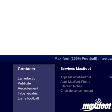
Maxifoot (100% Football) : l'actua
Services Maxifoot
Contacts
Appli Maxifoot Android
Flu
La rédaction
Appli Maxifoot iPhone
Publicité
Site web Mobile
Recrutement
Choix de consentement
Infos légales
Liens football