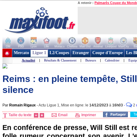
A retenir :
Palmarès Coupe du Mond
OM
PSG
Lyon
Lille
Monaco
Chelsea
Man Utd
Arsenal
Liverpool
ManCity
Ba
+ de clubs
Mercato
Ligue 1
L2/Coupes
Etranger
Coupe d'Europe
Les B
Actualité
|
Résultats & Classement
|
Buteurs
|
Calendrier
|
Equip
Reims : en pleine tempête, Still
silence
Par
Romain Rigaux
-
Actu Ligue 1, Mise en ligne: le
14/12/2023
à
16h03
-
2
T
Taille du texte:
Email
Imprimer
En conférence de presse, Will Still est r
folle rumeur concernant son avenir. L'