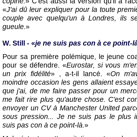
copine.
» C'est aussi la version qu'il a ra
«
J'ai dû leur expliquer pour la toute premiè
couple avec quelqu'un à Londres, ils s
gueule.
»
W. Still - «
je ne suis pas con à ce point-l
Pour sa première polémique, le jeune coa
pour se défendre. «
Eurostar, si vous m'e
un prix fidélité
» , a-t-il lancé. «
On m'av
moindre occasion les gens allaient essay
que j'ai, de me faire passer pour un merce
me fait rire plus qu'autre chose. C'est c
envoyer un CV à Manchester United parce
sous pression... Je ne suis pas le plus in
suis pas con à ce point-là.
»