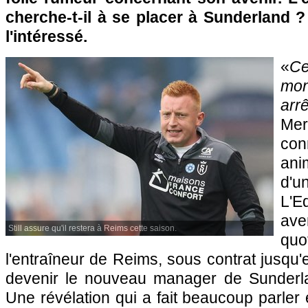
cherche-t-il à se placer à Sunderland ?
l'intéressé.
«
Ce
mon
ar
Mer
con
ani
d'
L'E
av
Still assure qu'il restera à Reims cette saison.
qu
l'entraîneur de Reims, sous contrat jusqu'
devenir le nouveau manager de Sunderla
Une révélation qui a fait beaucoup parle