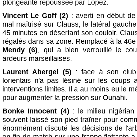
plongeante repoussée par Lopez.
Vincent Le Goff (2)
: averti en début de
mal maîtrisé sur Clauss, le latéral gauche
45 minutes en désertant son couloir. Claus
régalés dans sa zone. Remplacé à la 46e
Mendy (6)
, qui a bien verrouillé le co
ardeurs marseillaises.
Laurent Abergel (5)
: face à son club 
lorientais n'a pas lésiné sur les coup
interventions limites. Il a au moins eu le m
pour augmenter la pression sur Ounahi.
Bonke Innocent (4)
: le milieu nigérian
souvent laissé son pied traîner pour comm
énormément discuté les décisions de l'arb
en fin de match sur une frappe flottante a 