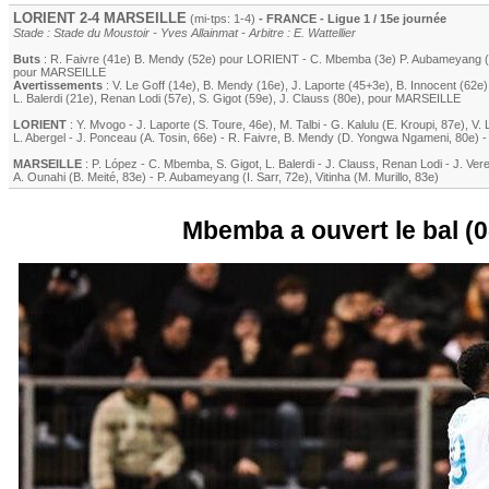
LORIENT
2-4
MARSEILLE
(mi-tps: 1-4)
- FRANCE - Ligue 1 / 15e journée
Stade : Stade du Moustoir - Yves Allainmat - Arbitre : E. Wattellier
Buts
:
R. Faivre
(41e)
B. Mendy
(52e) pour
LORIENT
-
C. Mbemba
(3e)
P. Aubameyang
(
pour
MARSEILLE
Avertissements
:
V. Le Goff
(14e)
,
B. Mendy
(16e)
,
J. Laporte
(45+3e)
,
B. Innocent
(62e)
L. Balerdi
(21e)
,
Renan Lodi
(57e)
,
S. Gigot
(59e)
,
J. Clauss
(80e)
, pour
MARSEILLE
LORIENT
:
Y. Mvogo
-
J. Laporte
(
S. Toure
, 46e)
,
M. Talbi
-
G. Kalulu
(
E. Kroupi
, 87e)
,
V. 
L. Abergel
-
J. Ponceau
(
A. Tosin
, 66e)
-
R. Faivre
,
B. Mendy
(
D. Yongwa Ngameni
, 80e)
MARSEILLE
:
P. López
-
C. Mbemba
,
S. Gigot
,
L. Balerdi
-
J. Clauss
,
Renan Lodi
-
J. Ver
A. Ounahi
(
B. Meité
, 83e)
-
P. Aubameyang
(
I. Sarr
, 72e)
,
Vitinha
(
M. Murillo
, 83e)
Mbemba a ouvert le bal (0