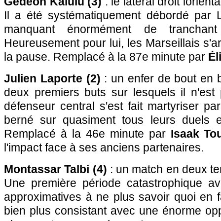
Gédéon Kalulu (3)
: le latéral droit lorien
Il a été systématiquement débordé par 
manquant énormément de tranchant
Heureusement pour lui, les Marseillais s'a
la pause. Remplacé à la 87e minute par
Él
Julien Laporte (2)
: un enfer de bout en b
deux premiers buts sur lesquels il n'est 
défenseur central s'est fait martyriser p
berné sur quasiment tous leurs duels e
Remplacé à la 46e minute par
Isaak Tou
l'impact face à ses anciens partenaires.
Montassar Talbi (4)
: un match en deux te
Une première période catastrophique av
approximatives à ne plus savoir quoi en 
bien plus consistant avec une énorme opp