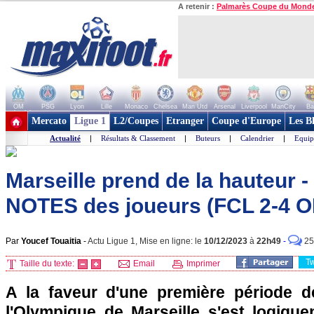
A retenir :
Palmarès Coupe du Mond
OM
PSG
Lyon
Lille
Monaco
Chelsea
Man Utd
Arsenal
Liverpool
ManCity
Ba
+ de clubs
Mercato
Ligue 1
L2/Coupes
Etranger
Coupe d'Europe
Les B
Actualité
|
Résultats & Classement
|
Buteurs
|
Calendrier
|
Equip
Marseille prend de la hauteur -
NOTES des joueurs (FCL 2-4 
Par
Youcef Touaitia
-
Actu Ligue 1, Mise en ligne: le
10/12/2023
à
22h49
-
25
T
Taille du texte:
Email
Imprimer
A la faveur d'une première période d
l'Olympique de Marseille s'est logiqu