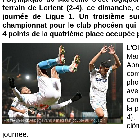
terrain de Lorient (2-4), ce dimanche, 
journée de Ligue 1. Un troisième su
championnat pour le club phocéen qui 
4 points de la quatrième place occupée p
L'
Mar
Ap
co
ph
av
con
la 
4)
Pierre-Emerick Aubameyang a inscrit un doublé au Moustoir.
cl
journée.