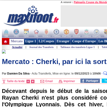
A retenir :
Palmarès Coupe du Mond
OM
PSG
Lyon
Lille
Monaco
Chelsea
Man Utd
Arsenal
Liverpool
ManCity
Ba
+ de clubs
Mercato
Ligue 1
L2/Coupes
Etranger
Coupe d'Europe
Les B
Actualité
|
Journal des Transferts
|
Tableaux des transferts Ligue 1
|
Tabl
Mercato : Cherki, par ici la sort
Par
Damien Da Silva
-
Actu Transferts, Mise en ligne: le
09/12/2023
à
10h06
-
T
Taille du texte:
Email
Imprimer
Décevant depuis le début de la saison,
Rayan Cherki n'est plus considéré c
l'Olympique Lyonnais. Dès cet hiver, 