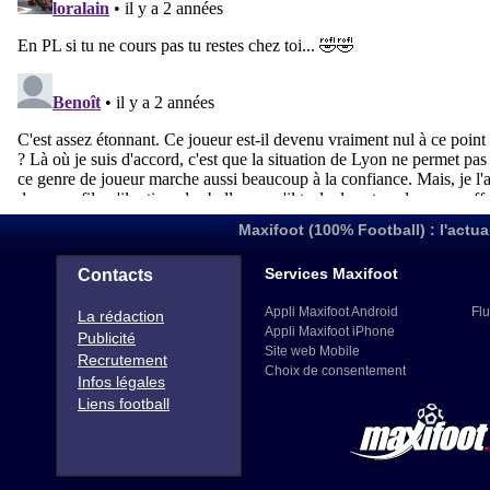
Maxifoot (100% Football) : l'actua
Services Maxifoot
Contacts
Appli Maxifoot Android
Flu
La rédaction
Appli Maxifoot iPhone
Publicité
Site web Mobile
Recrutement
Choix de consentement
Infos légales
Liens football