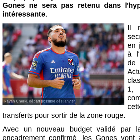
Gones ne sera pas retenu dans l'hyp
intéressante.
Il 
secr
en 
à l
de
Ac
cla
1, 
com
Rayan Cherki, départ possible dès janvier.
ce
transferts pour sortir de la zone rouge.
Avec un nouveau budget validé par 
encadrement confirmé, les Gones vont 