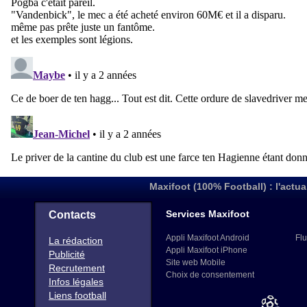
Maxifoot (100% Football) : l'actua
Services Maxifoot
Contacts
Appli Maxifoot Android
Flu
La rédaction
Appli Maxifoot iPhone
Publicité
Site web Mobile
Recrutement
Choix de consentement
Infos légales
Liens football