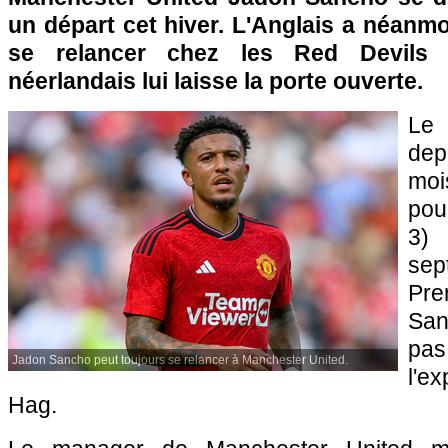
un départ cet hiver. L'Anglais a néanmoi
se relancer chez les Red Devils 
néerlandais lui laisse la porte ouverte.
Le
dep
mo
pour
3) 
sep
Pre
San
p
Jadon Sancho peut toujours se relancer à Manchester United.
l'e
Hag.