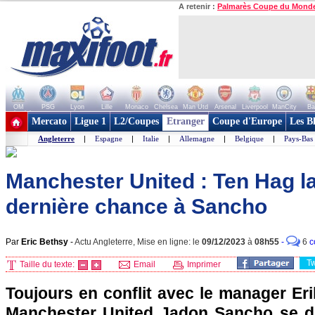
A retenir :
Palmarès Coupe du Mond
OM
PSG
Lyon
Lille
Monaco
Chelsea
Man Utd
Arsenal
Liverpool
ManCity
Ba
+ de clubs
Mercato
Ligue 1
L2/Coupes
Etranger
Coupe d'Europe
Les B
Angleterre
|
Espagne
|
Italie
|
Allemagne
|
Belgique
|
Pays-Bas
Manchester United : Ten Hag l
dernière chance à Sancho
Par
Eric Bethsy
-
Actu Angleterre, Mise en ligne: le
09/12/2023
à
08h55
-
6
c
T
Taille du texte:
Email
Imprimer
Toujours en conflit avec le manager Erik
Manchester United Jadon Sancho se dir