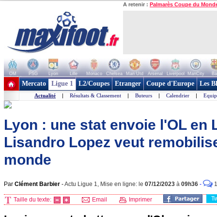
A retenir :
Palmarès Coupe du Mond
OM
PSG
Lyon
Lille
Monaco
Chelsea
Man Utd
Arsenal
Liverpool
ManCity
Ba
+ de clubs
Mercato
Ligue 1
L2/Coupes
Etranger
Coupe d'Europe
Les B
Actualité
|
Résultats & Classement
|
Buteurs
|
Calendrier
|
Equip
Lyon : une stat envoie l'OL en 
Lisandro Lopez veut remobilise
monde
Par
Clément Barbier
-
Actu Ligue 1, Mise en ligne: le
07/12/2023
à
09h36
-
T
Taille du texte:
Email
Imprimer