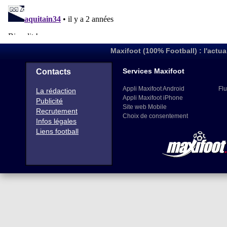
Maxifoot (100% Football) : l'actua
Services Maxifoot
Contacts
Appli Maxifoot Android
Flu
La rédaction
Appli Maxifoot iPhone
Publicité
Site web Mobile
Recrutement
Choix de consentement
Infos légales
Liens football