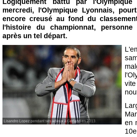
Logiquement battu par l'Olympique 
mercredi, l'Olympique Lyonnais, pourt
encore creusé au fond du classemen
l'histoire du championnat, personne
après un tel départ.
L'
sa
mal
l'O
vit
nou
Lar
Mars
en 
Lisandro Lopez pendant ses adieux à Gerland en 2013.
10e