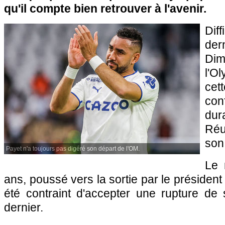
qu'il compte bien retrouver à l'avenir.
Dif
der
Di
l'O
ce
con
du
Réu
son
Payet n'a toujours pas digéré son départ de l'OM.
Le 
ans, poussé vers la sortie par le président
été contraint d'accepter une rupture de s
dernier.