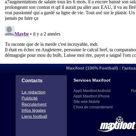
Maxifoot (100% Football) : l'actua
Services Maxifoot
Contacts
Appli Maxifoot Android
Flu
La rédaction
Appli Maxifoot iPhone
Publicité
Site web Mobile
Recrutement
Choix de consentement
Infos légales
Liens football