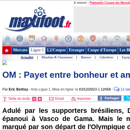
A retenir :
Palmarès Coupe du Mond
OM
PSG
Lyon
Lille
Monaco
Chelsea
Man Utd
Arsenal
Liverpool
ManCity
Ba
+ de clubs
Mercato
Ligue 1
L2/Coupes
Etranger
Coupe d'Europe
Les B
Actualité
|
Résultats & Classement
|
Buteurs
|
Calendrier
|
Equip
OM : Payet entre bonheur et 
Par
Eric Bethsy
-
Actu Ligue 1, Mise en ligne: le
03/12/2023
à
12h58
-
12
co
T
Taille du texte:
Email
Imprimer
Adulé par les supporters brésiliens, D
épanoui à Vasco de Gama. Mais le mil
marqué par son départ de l'Olympique d