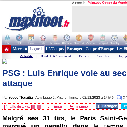
A retenir :
Palmarès Coupe du Mond
OM
PSG
Lyon
Lille
Monaco
Chelsea
Man Utd
Arsenal
Liverpool
ManCity
Ba
+ de clubs
Mercato
Ligue 1
L2/Coupes
Etranger
Coupe d'Europe
Les B
Actualité
|
Résultats & Classement
|
Buteurs
|
Calendrier
|
Equip
PSG : Luis Enrique vole au se
attaque
Par
Youcef Touaitia
-
Actu Ligue 1, Mise en ligne: le
02/12/2023
à
14h40
-
37
T
Taille du texte:
Email
Imprimer
Malgré ses 31 tirs, le Paris Saint-G
marqué un penalty dans le temps a