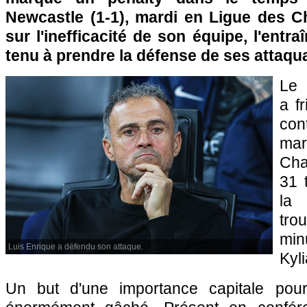
Newcastle (1-1), mardi en Ligue des C
sur l'inefficacité de son équipe, l'entr
tenu à prendre la défense de ses attaqu
Le 
a fr
con
ma
Cha
31 
la 
trou
min
Luis Enrique a défendu son attaque.
Kyl
Un but d'une importance capitale pou