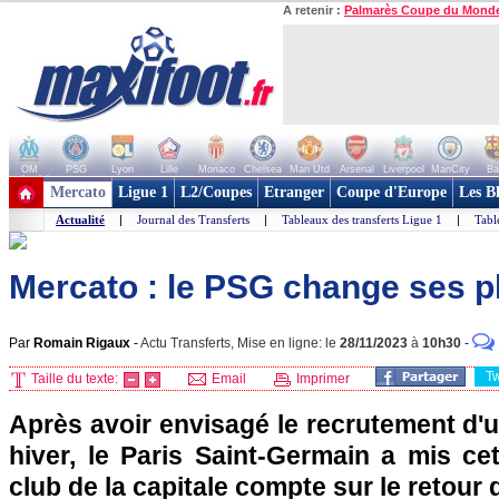
A retenir :
Palmarès Coupe du Mond
OM
PSG
Lyon
Lille
Monaco
Chelsea
Man Utd
Arsenal
Liverpool
ManCity
Ba
+ de clubs
Mercato
Ligue 1
L2/Coupes
Etranger
Coupe d'Europe
Les B
Actualité
|
Journal des Transferts
|
Tableaux des transferts Ligue 1
|
Tabl
Mercato : le PSG change ses p
Par
Romain Rigaux
-
Actu Transferts, Mise en ligne: le
28/11/2023
à
10h30
-
T
Taille du texte:
Email
Imprimer
Après avoir envisagé le recrutement d'u
hiver, le Paris Saint-Germain a mis ce
club de la capitale compte sur le retour 