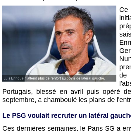
Ce 
in
pré
sai
Enri
Ger
Nu
pre
de 
Luis Enrique n'attend plus de renfort au poste de latéral gauche.
l'a
Portugais, blessé en avril puis opéré de
septembre, a chamboulé les plans de l'entr
Le PSG voulait recruter un latéral gauch
Ces dernières semaines, le Paris SG a en