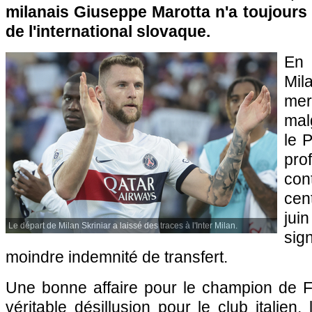
milanais Giuseppe Marotta n'a toujours p
de l'international slovaque.
En 
Mil
me
mal
le 
pro
con
cent
jui
Le départ de Milan Skriniar a laissé des traces à l'Inter Milan.
sig
moindre indemnité de transfert.
Une bonne affaire pour le champion de Fr
véritable désillusion pour le club italien