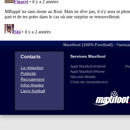
Maxifoot (100% Football) : l'actua
Services Maxifoot
Contacts
Appli Maxifoot Android
Flu
La rédaction
Appli Maxifoot iPhone
Publicité
Site web Mobile
Recrutement
Choix de consentement
Infos légales
Liens football