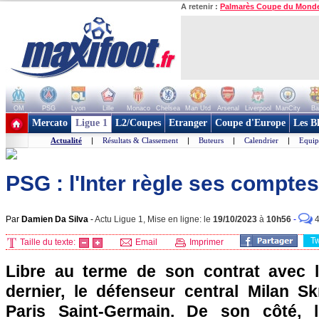
A retenir :
Palmarès Coupe du Mond
OM
PSG
Lyon
Lille
Monaco
Chelsea
Man Utd
Arsenal
Liverpool
ManCity
Ba
+ de clubs
Mercato
Ligue 1
L2/Coupes
Etranger
Coupe d'Europe
Les B
Actualité
|
Résultats & Classement
|
Buteurs
|
Calendrier
|
Equip
PSG : l'Inter règle ses comptes
Par
Damien Da Silva
-
Actu Ligue 1, Mise en ligne: le
19/10/2023
à
10h56
-
T
Taille du texte:
Email
Imprimer
Libre au terme de son contrat avec l'
dernier, le défenseur central Milan Sk
Paris Saint-Germain. De son côté, le