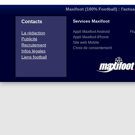
Maxifoot (100% Football) : l'actua
Services Maxifoot
Contacts
Appli Maxifoot Android
Flu
La rédaction
Appli Maxifoot iPhone
Publicité
Site web Mobile
Recrutement
Choix de consentement
Infos légales
Liens football