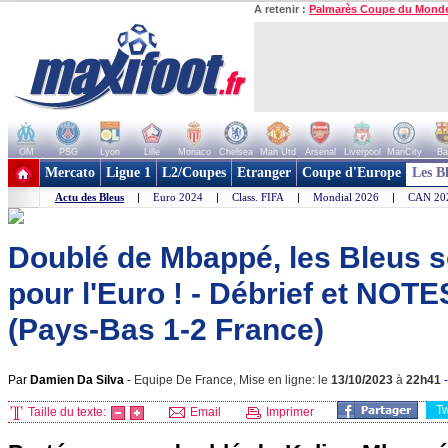
A retenir :
Palmarès Coupe du Mond
OM
PSG
Lyon
Lille
Monaco
Chelsea
Man Utd
Arsenal
Liverpool
ManCity
Ba
+ de clubs
Mercato
Ligue 1
L2/Coupes
Etranger
Coupe d'Europe
Les B
Actu des Bleus
|
Euro 2024
|
Class. FIFA
|
Mondial 2026
|
CAN 20
Doublé de Mbappé, les Bleus so
pour l'Euro ! - Débrief et NOT
(Pays-Bas 1-2 France)
Par
Damien Da Silva
-
Equipe De France, Mise en ligne: le
13/10/2023
à
22h41
T
Taille du texte:
Email
Imprimer