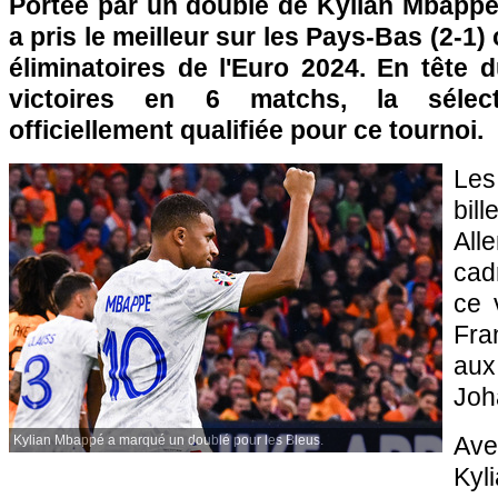
Portée par un doublé de Kylian Mbappé,
a pris le meilleur sur les Pays-Bas (2-1)
éliminatoires de l'Euro 2024. En tête
victoires en 6 matchs, la sélect
officiellement qualifiée pour ce tournoi.
Les
bill
Al
cad
ce 
Fra
aux
Joh
Av
Kylian Mbappé a marqué un doublé pour les Bleus.
Ky