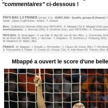
"commentaires"
ci-dessous !
PAYS-BAS 1-2 FRANCE
(mi-tps: 0-1)
- EURO 2024 - Qualifs, groupe B (france) / 
Stade : Johan Cruijff Arena - Arbitre : F. Zwayer
Buts
:
Quilindschy Hartman
(83e) pour PAYS-BAS -
K. Mbappé
(7e)
K. Mbappé
(53e) po
Avertissements
:
J. Veerman
(29e)
,
D. Dumfries
(51e)
, pour PAYS-BAS -
A. Tchouaméni
PAYS-BAS
:
B. Verbruggen
-
V. van Dijk
,
N. Aké
(
M. van de Ven
, 80e)
-
L. Geertruida
,
Qui
M. de Roon
(
M. Wieffer
, 46e)
,
J. Veerman
-
T. Reijnders
-
D. Dumfries
(
J. Frimpong
, 62e)
,
W. Weghorst
(
D. Malen
, 38e)
FRANCE
:
M. Maignan
-
I. Konaté
,
L. Hernández
-
J. Clauss
(
M. Gusto
, 80e)
,
T. Hernánd
A. Tchouaméni
,
A. Rabiot
-
K. Coman
(
O. Giroud
, 71e)
,
R. Kolo Muani
(
M. Thuram
, 80e)
,
K
Mbappé a ouvert le score d'une belle 