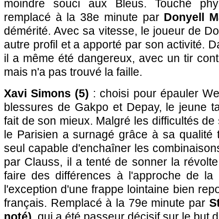
moindre souci aux Bleus. Touché phys
remplacé à la 38e minute par
Donyell M
démérité. Avec sa vitesse, le joueur de 
autre profil et a apporté par son activité. 
il a même été dangereux, avec un tir con
mais n'a pas trouvé la faille.
Xavi Simons (5)
: choisi pour épauler We
blessures de Gakpo et Depay, le jeune t
fait de son mieux. Malgré les difficultés de
le Parisien a surnagé grâce à sa qualité 
seul capable d'enchaîner les combinaisons.
par Clauss, il a tenté de sonner la révolt
faire des différences à l'approche de l
l'exception d'une frappe lointaine bien re
français. Remplacé à la 79e minute par
S
noté)
, qui a été passeur décisif sur le but