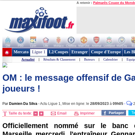
A retenir :
Palmarès Coupe du Mond
OM
PSG
Lyon
Lille
Monaco
Chelsea
Man Utd
Arsenal
Liverpool
ManCity
Ba
+ de clubs
Mercato
Ligue 1
L2/Coupes
Etranger
Coupe d'Europe
Les B
Actualité
|
Résultats & Classement
|
Buteurs
|
Calendrier
|
Equip
OM : le message offensif de G
joueurs !
Par
Damien Da Silva
-
Actu Ligue 1, Mise en ligne: le
28/09/2023
à
09h05
-
T
Taille du texte:
Email
Imprimer
Officiellement nommé sur le banc 
Marseille mercredi, l'entraîneur Genna