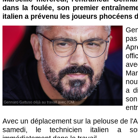
dans la foulée, son premier entraîneme
italien a prévenu les joueurs phocéens d
Gen
pas
Ap
off
av
Mar
nou
a d
s
Gennaro Gattuso déjà au travail avec l'OM.
ent
Avec un déplacement sur la pelouse de l'
samedi, le technicien italien a so