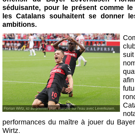
séduisante, pour le présent comme le f
les Catalans souhaitent se donner l
ambitions.
Com
clu
sui
nom
qua
afin
fut
ron
Ca
Florian Wirtz, ici au premier plan, marche sur l'eau avec Leverkusen.
not
performances du maître à jouer du Bayer
Wirtz.