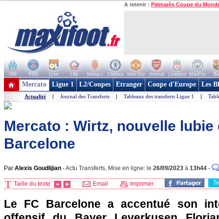
A retenir :
Palmarès Coupe du Mond
OM
PSG
Lyon
Lille
Monaco
Chelsea
Man Utd
Arsenal
Liverpool
ManCity
Ba
+ de clubs
Mercato
Ligue 1
L2/Coupes
Etranger
Coupe d'Europe
Les B
Actualité
|
Journal des Transferts
|
Tableaux des transferts Ligue 1
|
Tabl
Mercato : Wirtz, nouvelle lubie
Barcelone
Par
Alexis Goudlijian
-
Actu Transferts, Mise en ligne: le
26/09/2023
à
13h44
-
T
Taille du texte:
Email
Imprimer
Le FC Barcelone a accentué son inté
offensif du Bayer Leverkusen Floria