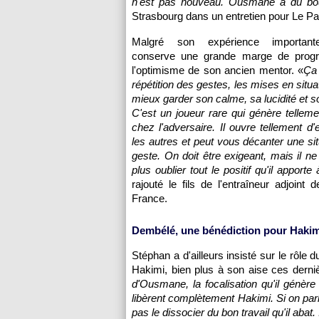
n'est pas nouveau. Ousmane a du boulo
Strasbourg dans un entretien pour Le Par
Malgré son expérience importan
conserve une grande marge de progr
l'optimisme de son ancien mentor. «
Ça 
répétition des gestes, les mises en situati
mieux garder son calme, sa lucidité et s
C'est un joueur rare qui génère tellem
chez l'adversaire. Il ouvre tellement d
les autres et peut vous décanter une sit
geste. On doit être exigeant, mais il ne
plus oublier tout le positif qu'il apporte 
rajouté le fils de l'entraîneur adjoint 
France.
Dembélé, une bénédiction pour Hakim
Stéphan a d'ailleurs insisté sur le rôl
Hakimi, bien plus à son aise ces derni
d'Ousmane, la focalisation qu'il génère 
libèrent complètement Hakimi. Si on parl
pas le dissocier du bon travail qu'il abat. 