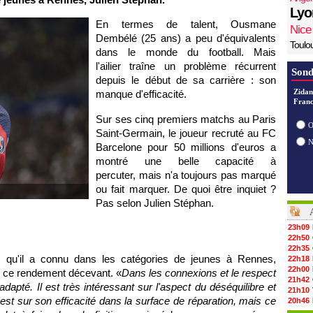
Lyo
En termes de talent, Ousmane
Nice
Dembélé (25 ans) a peu d'équivalents
Toulo
dans le monde du football. Mais
l'ailier traîne un problème récurrent
Sond
depuis le début de sa carrière : son
Zidan
manque d'efficacité.
Franc
Sur ses cinq premiers matchs au Paris
O
Saint-Germain, le joueur recruté au FC
Barcelone pour 50 millions d'euros a
montré une belle capacité à
percuter, mais n'a toujours pas marqué
ou fait marquer. De quoi être inquiet ?
Pas selon Julien Stéphan.
23h09
22h50
22h35
qu'il a connu dans les catégories de jeunes à Rennes,
22h18
22h00
ser ce rendement décevant. «
Dans les connexions et le respect
21h42
 adapté. Il est très intéressant sur l'aspect du déséquilibre et
21h10
 c'est sur son efficacité dans la surface de réparation, mais ce
20h46
20h30