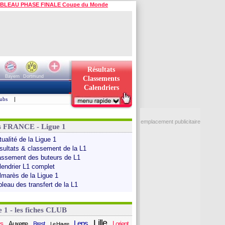
BLEAU PHASE FINALE Coupe du Monde
Résultats
Bayern
Dortmund
Classements
Calendriers
ubs
|
emplacement publicitaire
s FRANCE - Ligue 1
ualité de la Ligue 1
sultats & classement de la L1
assement des buteurs de L1
lendrier L1 complet
lmarès de la Ligue 1
bleau des transfert de la L1
e 1 - les fiches CLUB
Lille
Lens
s
Auxerre
Lorient
Brest
Le Havre