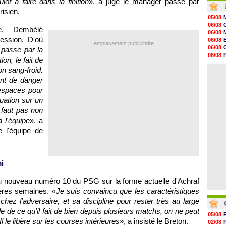
t à faire dans la finition
», a jugé le manager passé par
20h01
isien.
19h18
05/08
19h09
06/08
te, Dembélé
18h48
06/08
18h37
ession. D'où
06/08
emplacement publicitaire
18h29
06/08
passe par la
17h58
06/08
on, le fait de
17h46
06/08
17h32
on sang-froid.
06/08
17h16
ent de danger
16h59
'espaces pour
16h37
16h33
uation sur un
16h27
 faut pas non
16h22
à l'équipe
», a
de l'équipe de
i
e du nouveau numéro 10 du PSG sur la forme actuelle d'Achraf
ères semaines. «
Je suis convaincu que les caractéristiques
chez l'adversaire, et sa discipline pour rester très au large
e de ce qu'il fait de bien depuis plusieurs matchs, on ne peut
05/08
Il le libère sur les courses intérieures
», a insisté le Breton.
02/08