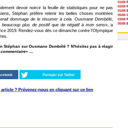
01/08
02/08
ment devoir noircir la feuille de statistiques pour ne pas
01/08
isiens, Stéphan préfère retenir les belles choses montrées
05/08
serait dommage de le résumer à cela. Ousmane Dembélé,
03/08
05/08
a beaucoup plus de positif que de négatif à mon sens
», a
03/08
rance 2019. Rendez-vous dès ce dimanche contre l'Olympique
03/08
fres.
n Stéphan sur Ousmane Dembélé ? N'hésitez pas à réagir
n commentaire
» …
Facebook
Partager sur Twitter
article ? Prévenez-nous en cliquant sur ce lien