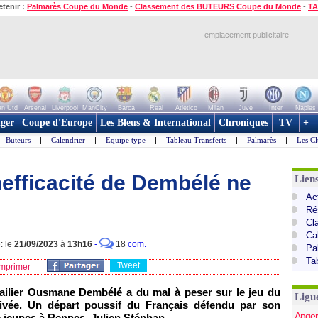
etenir :
Palmarès Coupe du Monde
-
Classement des BUTEURS Coupe du Monde
-
TA
emplacement publicitaire
n Utd
Arsenal
Liverpool
ManCity
Barca
Real
Atletico
Milan
Juve
Inter
Naples
ger
Coupe d'Europe
Les Bleus & International
Chroniques
TV
+
Buteurs
|
Calendrier
|
Equipe type
|
Tableau Transferts
|
Palmarès
|
Les Cl
nefficacité de Dembélé ne
Lien
Act
Ré
Cl
Ca
: le
21/09/2023
à
13h16
-
18
com.
Pa
Ta
Tweet
mprimer
'ailier Ousmane Dembélé a du mal à peser sur le jeu du
Ligu
rivée. Un départ poussif du Français défendu par son
Anger
e jeunes à Rennes, Julien Stéphan.