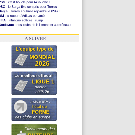
PSG
: c'est bouclé pour Akliouche !
PSG
: le Barça fixe son prix pour Torres
Barça
: Torres souhaite rejoindre le PSG !
OM
: le retour d'Adidas est acté
FIFA
: Infantino sollicite Trump
Bordeaux
: des clubs de N1 montent au créneau
Argentine
: quand Medina recadre... sa mère
Real
: le démenti de Leipzig pour Diomandé
A SUIVRE
L'equipe type de
MONDIAL
2026
Le meilleur effectif
LIGUE 1
saison
2025-26
Indice MF :
l'état de
FORME
des clubs en europe
Classements des