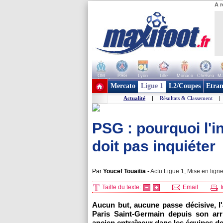
A r
OM
PSG
Lyon
Lille
Monaco
Chelsea
Ma
+ de clubs
Mercato
Ligue 1
L2/Coupes
Etran
Actualité
|
Résultats & Classement
|
PSG : pourquoi l'i
doit pas inquiéter
Par
Youcef Touaitia
-
Actu Ligue 1, Mise en ligne
Taille du texte:
Email
I
Aucun but, aucune passe décisive, l
Paris Saint-Germain depuis son ar
ancien entraîneur dans les équipes d