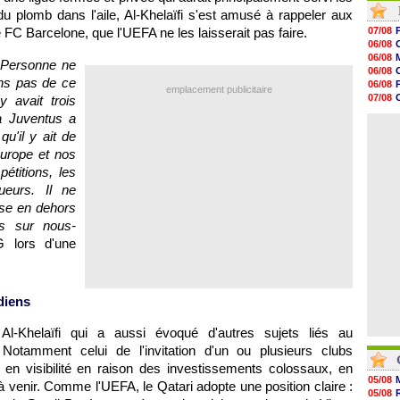
12h00
du plomb dans l'aile, Al-Khelaïfi s'est amusé à rappeler aux
11h46
e FC Barcelone, que l'UEFA ne les laisserait pas faire.
07/08
11h20
06/08
10h49
06/08
. Personne ne
10h32
06/08
10h10
ons pas de ce
06/08
emplacement publicitaire
09h49
07/08
y avait trois
09h35
06/08
a Juventus a
09h08
06/08
08h54
qu'il y ait de
08h32
urope et nos
07/08
étitions, les
07/08
07/08
ueurs. Il ne
07/08
sse en dehors
s sur nous-
 lors d'une
udiens
l-Khelaïfi qui a aussi évoqué d'autres sujets liés au
Notamment celui de l'invitation d'un ou plusieurs clubs
en visibilité en raison des investissements colossaux, en
05/08
venir. Comme l'UEFA, le Qatari adopte une position claire :
05/08