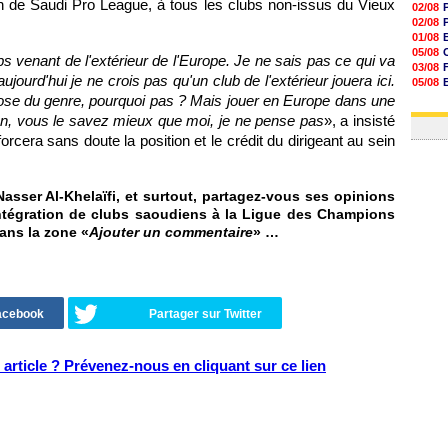
 de Saudi Pro League, à tous les clubs non-issus du Vieux
02/08
02/08
01/08
05/08
bs venant de l'extérieur de l'Europe. Je ne sais pas ce qui va
03/08
urd'hui je ne crois pas qu'un club de l'extérieur jouera ici.
05/08
03/08
ose du genre, pourquoi pas ? Mais jouer en Europe dans une
03/08
en, vous le savez mieux que moi, je ne pense pas
», a insisté
forcera sans doute la position et le crédit du dirigeant au sein
sser Al-Khelaïfi, et surtout, partagez-vous ses opinions
intégration de clubs saoudiens à la Ligue des Champions
dans la zone «
Ajouter un commentaire
» …
Facebook
Partager sur Twitter
article ? Prévenez-nous en cliquant sur ce lien