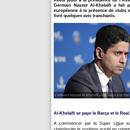
Germain Nasser Al-Khelaïfi a fait
européenne à la présence de clubs s
livré quelques avis tranchants.
L'influent Nasser Al-Khelaïfi a été réélu à la tête
Al-Khelaïfi se paye le Barça et le Real.
A commencer par la Super Ligue euro
chambouler le système actuel en créant u