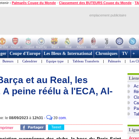
etenir :
Palmarès Coupe du Monde
-
Classement des BUTEURS Coupe du Monde
-
TA
emplacement publicitaire
n Utd
Arsenal
Liverpool
ManCity
Barca
Real
Atletico
Milan
Juve
Inter
Naples
ger
Coupe d'Europe
Les Bleus & International
Chroniques
TV
+
Buteurs
|
Calendrier
|
Equipe type
|
Tableau Transferts
|
Palmarès
|
Les Cl
Barça et au Real, les
Lien
Act
 A peine réélu à l'ECA, Al-
Ré
Cl
Ca
Pa
Ta
ne: le
08/09/2023
à
12h31
-
39
com.
Tweet
mprimer
Ligu
Anger
sociation européenne des clubs, le boss du Paris Saint-