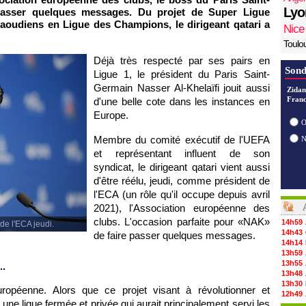
Lyo
 passer quelques messages. Du projet de Super Ligue
aoudiens en Ligue des Champions, le dirigeant qatari a
Nice
Toulo
Déjà très respecté par ses pairs en
Sond
Ligue 1, le président du Paris Saint-
Germain Nasser Al-Khelaïfi jouit aussi
Zidan
Franc
d'une belle cote dans les instances en
Europe.
O
Membre du comité exécutif de l'UEFA
et représentant influent de son
syndicat, le dirigeant qatari vient aussi
d'être réélu, jeudi, comme président de
l'ECA (un rôle qu'il occupe depuis avril
2021), l'Association européenne des
clubs. L'occasion parfaite pour «NAK»
14h59
 de l'ECA jeudi.
14h43
de faire passer quelques messages.
14h14
13h59
13h55
..
13h48
13h30
péenne. Alors que ce projet visant à révolutionner et
12h49
ne ligue fermée et privée qui aurait principalement servi les
12h22