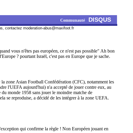
DISQUS
Communauté
us, contactez
moderation-abus@maxifoot.fr