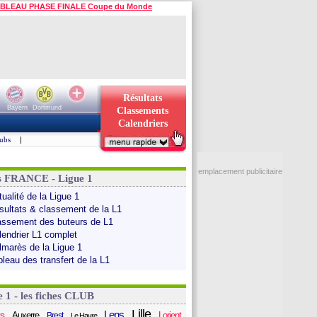
BLEAU PHASE FINALE Coupe du Monde
Résultats
Bayern
Dortmund
Classements
Calendriers
ubs
|
emplacement publicitaire
s FRANCE - Ligue 1
ualité de la Ligue 1
sultats & classement de la L1
assement des buteurs de L1
lendrier L1 complet
lmarès de la Ligue 1
bleau des transfert de la L1
e 1 - les fiches CLUB
Lille
Lens
s
Auxerre
Lorient
Brest
Le Havre