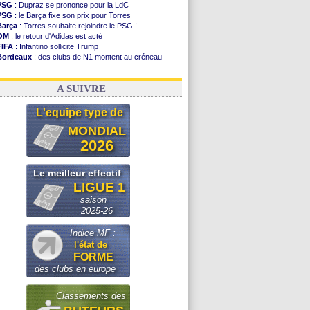
PSG
: Dupraz se prononce pour la LdC
PSG
: le Barça fixe son prix pour Torres
Barça
: Torres souhaite rejoindre le PSG !
OM
: le retour d'Adidas est acté
FIFA
: Infantino sollicite Trump
Bordeaux
: des clubs de N1 montent au créneau
Argentine
: quand Medina recadre... sa mère
Real
: le démenti de Leipzig pour Diomandé
A SUIVRE
L'equipe type de
MONDIAL
2026
Le meilleur effectif
LIGUE 1
saison
2025-26
Indice MF :
l'état de
FORME
des clubs en europe
Classements des