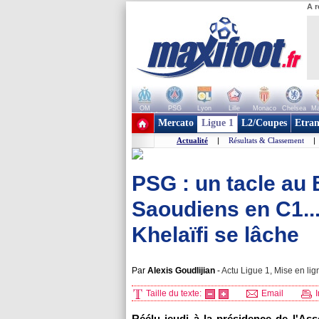
A r
OM
PSG
Lyon
Lille
Monaco
Chelsea
Ma
+ de clubs
Mercato
Ligue 1
L2/Coupes
Etran
Actualité
|
Résultats & Classement
|
PSG : un tacle au 
Saoudiens en C1...
Khelaïfi se lâche
Par
Alexis Goudlijian
-
Actu Ligue 1, Mise en lig
Taille du texte:
Email
I
Réélu jeudi à la présidence de l'As