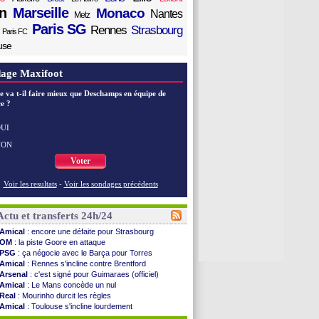
n
Marseille
Monaco
Nantes
Metz
Paris SG
Rennes
Strasbourg
Paris FC
use
age Maxifoot
e va t-il faire mieux que Deschamps en équipe de
e ?
UI
NON
Voter
Voir les resultats
-
Voir les sondages précédents
Actu et transferts 24h/24
Amical
: encore une défaite pour Strasbourg
OM
: la piste Goore en attaque
PSG
: ça négocie avec le Barça pour Torres
Amical
: Rennes s'incline contre Brentford
Arsenal
: c'est signé pour Guimaraes (officiel)
Amical
: Le Mans concède un nul
Real
: Mourinho durcit les règles
Amical
: Toulouse s'incline lourdement
OM
: Benatia et la "médiocrité" dans le club