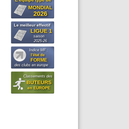
MONDIAL
2026
Le meilleur effectif
LIGUE 1
saison
2025-26
Indice MF :
l'état de
FORME
des clubs en europe
Classements des
BUTEURS
en EUROPE