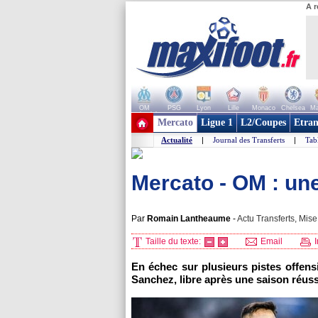
A r
OM
PSG
Lyon
Lille
Monaco
Chelsea
Ma
+ de clubs
Mercato
Ligue 1
L2/Coupes
Etran
Actualité
|
Journal des Transferts
|
Tab
Mercato - OM : un
Par
Romain Lantheaume
-
Actu Transferts, Mise
Taille du texte:
Email
I
En échec sur plusieurs pistes offensiv
Sanchez, libre après une saison réuss