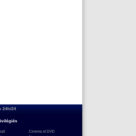
o 24h/24
ivilégiés
ball
Cinema et DVD