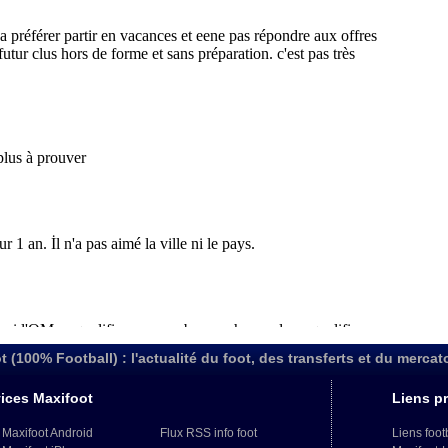
t (100% Football) : l'actualité du foot, des transferts et du mercat
ices Maxifoot
Liens pr
 Maxifoot Android
Flux RSS info foot
Liens foot