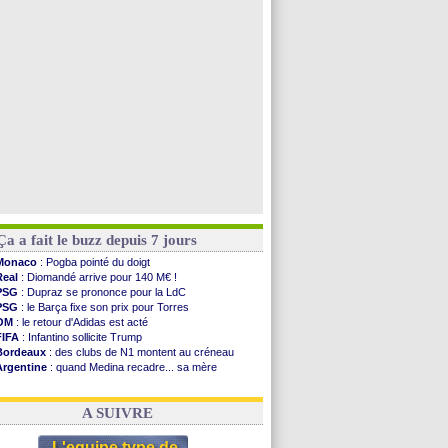
Nottingham
: O. Diomande arrive pour 40 M€
Lens
: Ganiou prolongé jusqu'en 2030 (officiel)
Atletico
: Almada rejoint River Plate (off.)
Monaco
: Camara a la cote en Angleterre
Voir toutes les brèves
Ça a fait le buzz depuis 7 jours
Monaco
: Pogba pointé du doigt
Real
: Diomandé arrive pour 140 M€ !
PSG
: Dupraz se prononce pour la LdC
PSG
: le Barça fixe son prix pour Torres
OM
: le retour d'Adidas est acté
FIFA
: Infantino sollicite Trump
Bordeaux
: des clubs de N1 montent au créneau
Argentine
: quand Medina recadre... sa mère
Real
: le démenti de Leipzig pour Diomandé
OM
: le club prêt à libérer Kondogbia ?
A SUIVRE
L'equipe type de