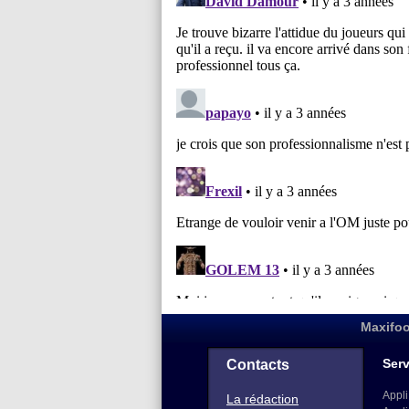
Maxifoo
Serv
Contacts
Appli
La rédaction