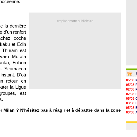
phocéenne.
08/08
08/08
08/08
08/08
emplacement publicitaire
de la dernière
 d'un renfort
nchez coche
kaku et Edin
s Thuram est
Alvaro Morata
nta), Folarin
ca Scamacca
instant. D'où
un retour en
05/08
05/08
uter la Ligue
02/08
roupes, est
02/08
s.
05/08
03/08
05/08
ter Milan ? N'hésitez pas à réagir et à débattre dans la zone
03/08
03/08
06/08