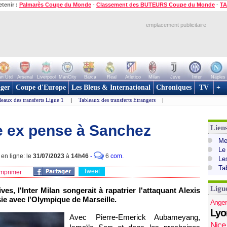
etenir :
Palmarès Coupe du Monde
-
Classement des BUTEURS Coupe du Monde
-
TA
emplacement publicitaire
n Utd
Arsenal
Liverpool
ManCity
Barca
Real
Atletico
Milan
Juve
Inter
Naples
ger
Coupe d'Europe
Les Bleus & International
Chroniques
TV
+
leaux des transferts Ligue 1
|
Tableaux des transferts Etrangers
|
e ex pense à Sanchez
Lien
Mer
Le
 en ligne: le
31/07/2023
à
14h46
-
6
com.
Le
Ta
Tweet
mprimer
Ligu
es, l'Inter Milan songerait à rapatrier l'attaquant Alexis
ie avec l'Olympique de Marseille.
Anger
Lyo
Avec Pierre-Emerick Aubameyang,
Nice