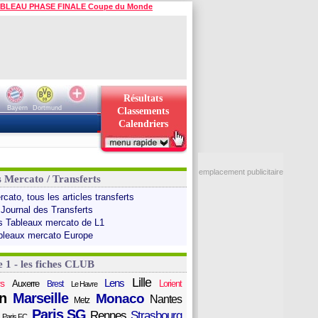
BLEAU PHASE FINALE Coupe du Monde
Résultats
Bayern
Dortmund
Classements
Calendriers
emplacement publicitaire
s Mercato / Transferts
cato, tous les articles transferts
 Journal des Transferts
s Tableaux mercato de L1
bleaux mercato Europe
e 1 - les fiches CLUB
Lille
Lens
s
Auxerre
Lorient
Brest
Le Havre
n
Marseille
Monaco
Nantes
Metz
Paris SG
Rennes
Strasbourg
Paris FC