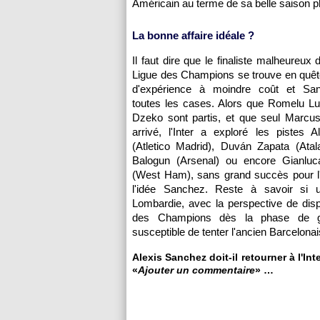
Américain au terme de sa belle saison 
La bonne affaire idéale ?
Il faut dire que le finaliste malheureux 
Ligue des Champions se trouve en quête
d'expérience à moindre coût et Sa
toutes les cases. Alors que Romelu Lu
Dzeko sont partis, et que seul Marcu
arrivé, l'Inter a exploré les pistes 
(Atletico Madrid), Duván Zapata (Atala
Balogun (Arsenal) ou encore Gianlu
(West Ham), sans grand succès pour l'
l'idée Sanchez. Reste à savoir si 
Lombardie, avec la perspective de disp
des Champions dès la phase de g
susceptible de tenter l'ancien Barcelonai
Alexis Sanchez doit-il retourner à l'In
«
Ajouter un commentaire
» …