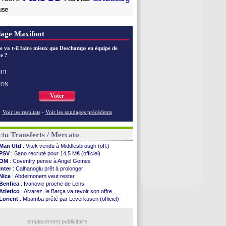
use
age Maxifoot
e va t-il faire mieux que Deschamps en équipe de
e ?
UI
NON
Voter
Voir les resultats
-
Voir les sondages précédents
tu Transferts / Mercato
Man Utd
: Vitek vendu à Middlesbrough (off.)
PSV
: Sano recruté pour 14,5 M€ (officiel)
OM
: Coventry pense à Angel Gomes
Inter
: Calhanoglu prêt à prolonger
Nice
: Abdelmonem veut rester
Benfica
: Ivanovic proche de Lens
Atletico
: Alvarez, le Barça va revoir son offre
Lorient
: Mbamba prêté par Leverkusen (officiel)
Naples
: Lukaku dit oui à Fenerbahçe
LA Galaxy
: Sergi Roberto a signé (officiel)
Barça
: De Jong menacé par l’arrivée de Rodri
emplacement publicitaire