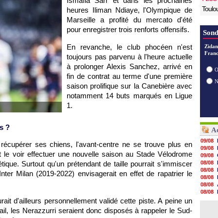
Ismaïla Sarr et dans les prochaines
Toulo
heures Iliman Ndiaye, l'Olympique de
Marseille a profité du mercato d'été
pour enregistrer trois renforts offensifs.
Sond
En revanche, le club phocéen n'est
Zidan
Franc
toujours pas parvenu à l'heure actuelle
à prolonger Alexis Sanchez, arrivé en
O
fin de contrat au terme d'une première
saison prolifique sur la Canebière avec
notamment 14 buts marqués en Ligue
1.
s ?
Ac
09/08
écupérer ses chiens, l'avant-centre ne se trouve plus en
09/08
t le voir effectuer une nouvelle saison au Stade Vélodrome
09/08
ique. Surtout qu'un prétendant de taille pourrait s'immiscer
08/08
08/08
nter Milan (2019-2022) envisagerait en effet de rapatrier le
08/08
08/08
08/08
08/08
ait d'ailleurs personnellement validé cette piste. A peine un
08/08
ail, les Nerazzurri seraient donc disposés à rappeler le Sud-
08/08