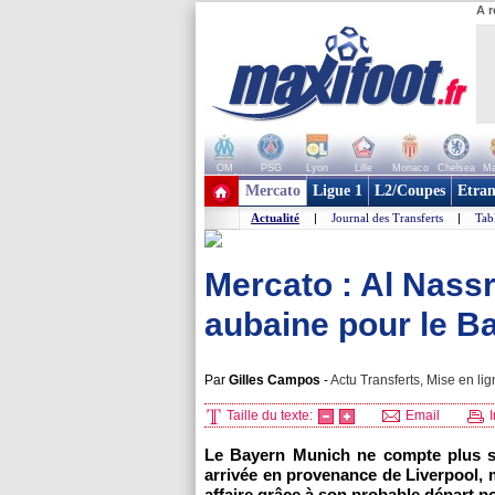
A r
OM
PSG
Lyon
Lille
Monaco
Chelsea
Ma
+ de clubs
Mercato
Ligue 1
L2/Coupes
Etran
Actualité
|
Journal des Transferts
|
Tab
Mercato : Al Nass
aubaine pour le Ba
Par
Gilles Campos
-
Actu Transferts, Mise en lig
Taille du texte:
Email
I
Le Bayern Munich ne compte plus s
arrivée en provenance de Liverpool, m
affaire grâce à son probable départ p