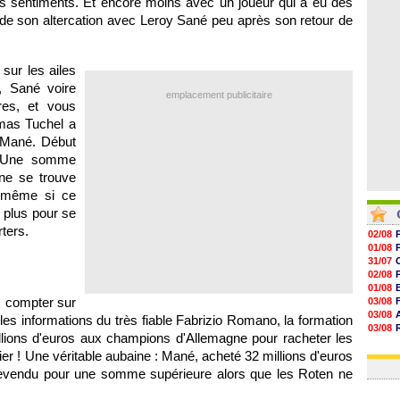
es sentiments. Et encore moins avec un joueur qui a eu des
06/08
de son altercation avec Leroy Sané peu après son retour de
06/08
06/08
06/08
sur les ailes
 Sané voire
emplacement publicitaire
res, et vous
mas Tuchel a
à Mané. Début
. Une somme
 ne se trouve
, même si ce
e plus pour se
ters.
02/08
01/08
31/07
02/08
01/08
ns compter sur
03/08
03/08
 les informations du très fiable Fabrizio Romano, la formation
03/08
llions d'euros aux champions d'Allemagne pour racheter les
03/08
ier ! Une véritable aubaine : Mané, acheté 32 millions d'euros
31/07
e revendu pour une somme supérieure alors que les Roten ne