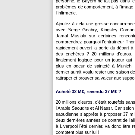
personne, le Bayern ne fait pas dans l
problèmes de comportement, à l'image 
l'infirmerie.
Ajoutez à cela une grosse concurrence 
avec Serge Gnabry, Kingsley Coman,
Jamal Musiala sur certaines rencont
comprendrez pourquoi l'entraîneur Tho
rapidement ouvert la porte du départ 
des enchères ? 20 millions d'euros
finalement logique pour un joueur qui
plus en odeur de sainteté à Munich
dernier aurait voulu rester une saison d
rattraper et prouver sa valeur aux suppor
Acheté 32 M€, revendu 37 M€ ?
20 millions d'euros, c'était toutefois sa
l'Arabie Saoudite et Al Nassr. Car selon
saoudienne s'apprête à proposer 37 mi
deux dernières années de contrat de l'ail
à Liverpool l'été dernier, va donc êtr
comptent plus sur lui !