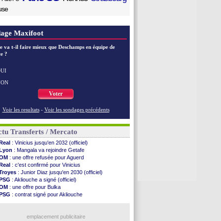
use
age Maxifoot
e va t-il faire mieux que Deschamps en équipe de
e ?
UI
NON
Voter
Voir les resultats
-
Voir les sondages précédents
tu Transferts / Mercato
Real
: Vinicius jusqu'en 2032 (officiel)
Lyon
: Mangala va rejoindre Getafe
OM
: une offre refusée pour Aguerd
Real
: c'est confirmé pour Vinicius
Troyes
: Junior Diaz jusqu'en 2030 (officiel)
PSG
: Akliouche a signé (officiel)
OM
: une offre pour Bulka
PSG
: contrat signé pour Akliouche
Chelsea
: Palace a fait son offre pour Disasi
PSG
: l'étonnante rumeur Gusto
Bologne
: Dallinga est sur le marché
emplacement publicitaire