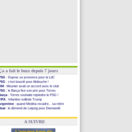
OM
: accord trouvé avec Man City pour Rulli
OM
: Medina vers Leverkusen pour 25 M€
Uruguay
: Forlan nommé sélectionneur (officiel)
Séville
: Juanlu signe à Bournemouth (officiel)
Voir toutes les brèves
Ça a fait le buzz depuis 7 jours
PSG
: Dupraz se prononce pour la LdC
PSG
: c'est bouclé pour Akliouche !
OM
: Meunier avait un accord avec le club
PSG
: le Barça fixe son prix pour Torres
Barça
: Torres souhaite rejoindre le PSG !
FIFA
: Infantino sollicite Trump
Argentine
: quand Medina recadre... sa mère
Real
: le démenti de Leipzig pour Diomandé
OM
: Paixão attire un 2e club anglais
FIFA
: le conseiller d'Infantino démissionne !
A SUIVRE
L'equipe type de