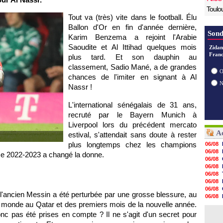
Toulo
Tout va (très) vite dans le football. Élu
Ballon d'Or en fin d'année dernière,
Sond
Karim Benzema a rejoint l'Arabie
Saoudite et Al Ittihad quelques mois
Zidan
Franc
plus tard. Et son dauphin au
classement, Sadio Mané, a de grandes
O
chances de l'imiter en signant à Al
Nassr !
L'international sénégalais de 31 ans,
recruté par le Bayern Munich à
Liverpool lors du précédent mercato
Ac
estival, s'attendait sans doute à rester
plus longtemps chez les champions
06/08
06/08
ce 2022-2023 a changé la donne.
06/08
06/08
06/08
06/08
06/08
e l'ancien Messin a été perturbée par une grosse blessure, au
06/08
du monde au Qatar et des premiers mois de la nouvelle année.
06/08
06/08
nc pas été prises en compte ? Il ne s'agit d'un secret pour
06/08