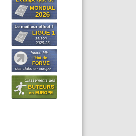
MONDIAL
2026
Le meilleur effectif
LIGUE 1
saison
2025-26
Indice MF :
l'état de
FORME
des clubs en europe
Classements des
BUTEURS
en EUROPE