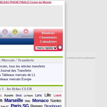
BLEAU PHASE FINALE Coupe du Monde
Résultats
Bayern
Dortmund
Classements
Calendriers
emplacement publicitaire
s Mercato / Transferts
cato, tous les articles transferts
 Journal des Transferts
s Tableaux mercato de L1
bleaux mercato Europe
e 1 - les fiches CLUB
Lille
Lens
s
Auxerre
Lorient
Brest
Le Havre
n
Marseille
Monaco
Nantes
Metz
Paris SG
Rennes
Strasbourg
Paris FC