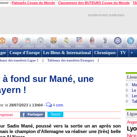
etenir :
Palmarès Coupe du Monde
-
Classement des BUTEURS Coupe du Monde
-
TA
emplacement publicitaire
n Utd
Arsenal
Liverpool
ManCity
Barca
Real
Atletico
Milan
Juve
Inter
Naples
ger
Coupe d'Europe
Les Bleus & International
Chroniques
TV
+
leaux des transferts Ligue 1
|
Tableaux des transferts Etrangers
|
r à fond sur Mané, une
Lien
Mer
yern !
Le
Le
Ta
ne: le
28/07/2023
à
13h04
-
4
com.
Ligu
Tweet
mprimer
Anger
ur Sadio Mané, poussé vers la sortie un an après son
Lyo
ais le champion d'Allemagne va réaliser une (très) belle
Nice
our Al Nassr.