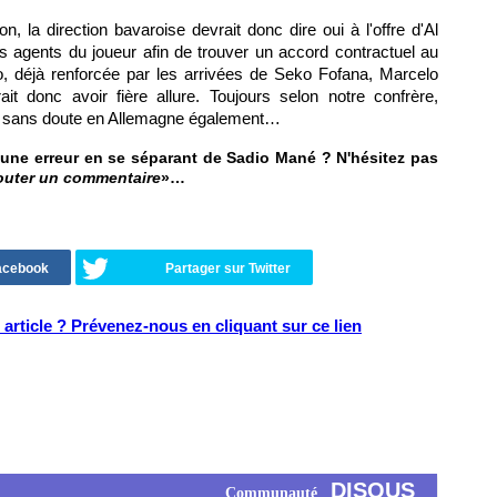
n, la direction bavaroise devrait donc dire oui à l'offre d'Al
s agents du joueur afin de trouver un accord contractuel au
do, déjà renforcée par les arrivées de Seko Fofana, Marcelo
it donc avoir fière allure. Toujours selon notre confrère,
et sans doute en Allemagne également…
l une erreur en se séparant de Sadio Mané ? N'hésitez pas
outer un commentaire
»…
Facebook
Partager sur Twitter
article ? Prévenez-nous en cliquant sur ce lien
DISQUS
Communauté