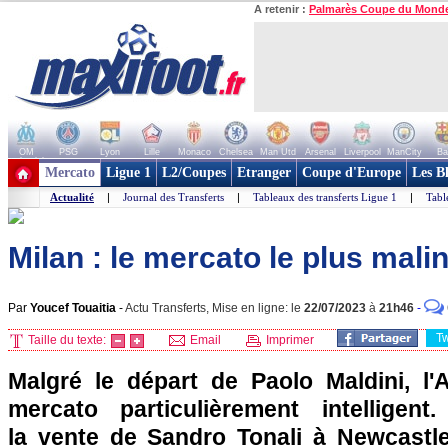
A retenir :
Palmarès Coupe du Mond
OM
PSG
Lyon
Lille
Monaco
Chelsea
Man Utd
Arsenal
Liverpool
ManCity
Ba
+ de clubs
Mercato
Ligue 1
L2/Coupes
Etranger
Coupe d'Europe
Les B
Actualité
|
Journal des Transferts
|
Tableaux des transferts Ligue 1
|
Tabl
Milan : le mercato le plus mali
Par
Youcef Touaitia
-
Actu Transferts, Mise en ligne: le
22/07/2023
à
21h46
-
T
Taille du texte:
Email
Imprimer
Malgré le départ de Paolo Maldini, l'
mercato particulièrement intelligent
la vente de Sandro Tonali à Newcastle,