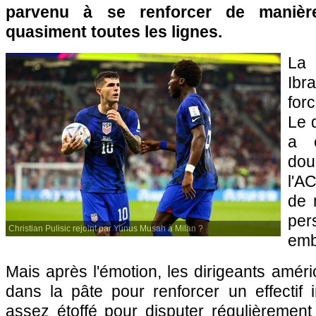
parvenu à se renforcer de manièr
quasiment toutes les lignes.
La 
Ibr
for
Le 
a é
dou
l'A
de 
per
Christian Pulisic rejoint par Yunus Musah à Milan ?
emb
Mais après l'émotion, les dirigeants améri
dans la pâte pour renforcer un effectif 
assez étoffé pour disputer régulièrement 